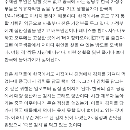
주재원 부인은 말할 것도 없고 중국에 사는 상당수 한국 가정주
부들은 유유자적한 삶을 누린다. 기초 생활물가가 한국의
1/4~1/5에도 미치지 못하기 때문이다. 한국에서는 꿈도 꾸지 못
할 저렴한 임금으로 파출부나 전용 가정부를 두고 있다. 가정부
에게 집안살림을 맡기고 배드민턴이나 테니스를 친다. 사우나도
하고 오후에는 고상한 곳에서 ‘베이징카오야(北京??)’를 즐긴다.
고된 이국생활에서 저마다 위안을 찾을 수 있는 방도를 모색한
다. 여행 겸 ‘짝퉁 사냥’에 나선다. 이런 생활을 몇년 즐기다 보니
한국에 돌아가기가 싫어진다.
젊은 새댁들이 한국에서도 시집이나 친정에서 김치를 가져다 먹
었는데 중국에서 김치를 담글 턱이 없다. 그러니 김치를 담그는
것 같은 귀찮은 일로부터 점점 멀어지게 된다. 한국의 김치 공장
에서 대량 생산하는 김치는 그래도 양반이다. 시간 때우다 돌아
가는 중국 아주머니가 무슨 정성을 쏟겠는가. 이들이 김치를 담
가서 한국 애들에게 먹이는 웃지 못할 일이 벌어지고 있는 것이
다. 이러니 무슨 제대로 된 김치 맛이 나겠는가. 정성과 손맛을
잃었으니 ‘죽은 김치’를 먹고 있는 것이다.