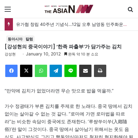
메뉴
유가협 창립 40주년 기념식…12일 오후 남영동 민주화운동기념관
동아시아
칼럼
[강성현의 중국이야기] ‘한족 파출부’가 담가주는 김치
January 10, 2012
강성현
완독 약 10 분 소요
Facebook
X
WhatsApp
Telegram
Line
이메일
인쇄
“만약에 김치가 없었더라면 무슨 맛으로 밥을 먹을까.”
가수 정광태가 부른 김치를 주제로 한 노래다. 중국 땅에서 김치
없이는 살아갈 수 없는 것 같다. “로마에 가면 로마법을 따르
라”는 비슷한 속담이 중국에도 존재한다. ‘루썅쑤이쑤(入鄕隨
俗)’란 말이 그것이다. 중국 땅에서 살아남기 위해서는 옷도 음
식도, 사고방식도 그리고 행동양식마저도 철저히 현지화해야 된