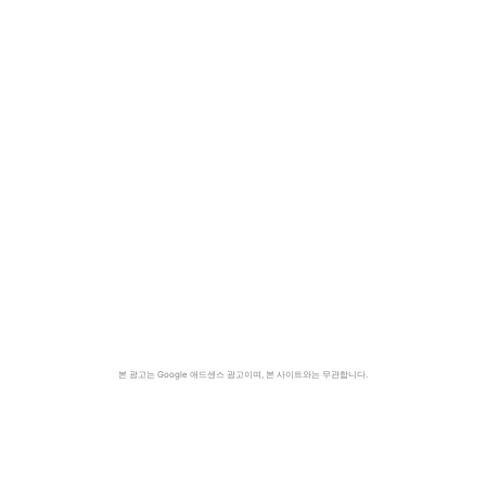
본 광고는 Google 애드센스 광고이며, 본 사이트와는 무관합니다.