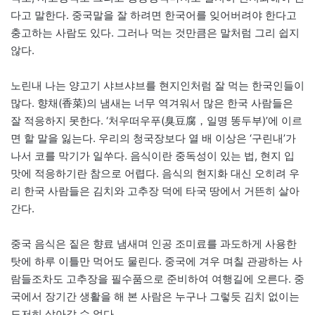
다고 말한다. 중국말을 잘 하려면 한국어를 잊어버려야 한다고
충고하는 사람도 있다. 그러나 먹는 것만큼은 말처럼 그리 쉽지
않다.
노린내 나는 양고기 샤브샤브를 현지인처럼 잘 먹는 한국인들이
많다. 향채(香菜)의 냄새는 너무 역겨워서 많은 한국 사람들은
잘 적응하지 못한다. ‘처우떠우푸(臭豆腐，일명 똥두부)’에 이르
면 할 말을 잃는다. 우리의 청국장보다 열 배 이상은 ‘구린내’가
나서 코를 막기가 일쑤다. 음식이란 중독성이 있는 법, 현지 입
맛에 적응하기란 참으로 어렵다. 음식의 현지화 대신 오히려 우
리 한국 사람들은 김치와 고추장 덕에 타국 땅에서 거뜬히 살아
간다.
중국 음식은 짙은 향료 냄새며 인공 조미료를 과도하게 사용한
탓에 하루 이틀만 먹어도 물린다. 중국에 겨우 며칠 관광하는 사
람들조차도 고추장을 필수품으로 준비하여 여행길에 오른다. 중
국에서 장기간 생활을 해 본 사람은 누구나 그렇듯 김치 없이는
도저히 살아갈 수 없다.