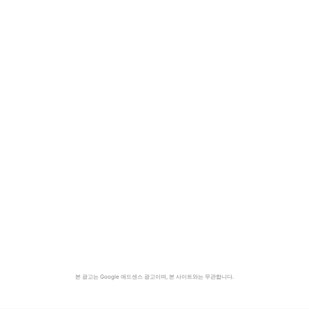
본 광고는 Google 애드센스 광고이며, 본 사이트와는 무관합니다.