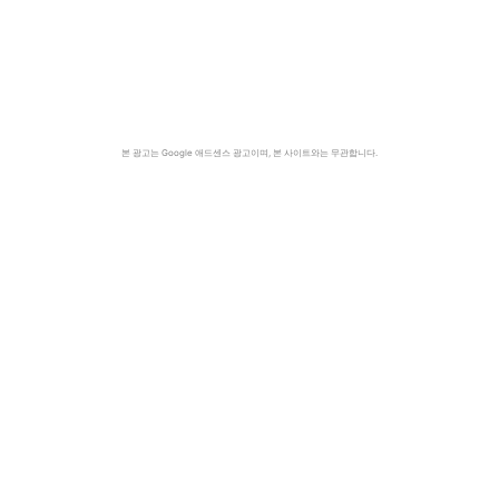
본 광고는 Google 애드센스 광고이며, 본 사이트와는 무관합니다.