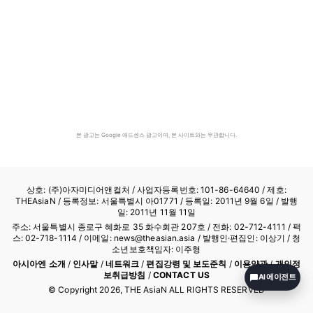
본 광고는 Google 애드센스 광고이며, 본 사이트와는 무관합니다.
상호: (주)아자미디어앤컬처 /
사업자등록번호: 101-86-64640
/ 제호:
THEAsiaN / 등록정보: 서울특별시 아01771 / 등록일: 2011년 9월 6일 / 발행
일: 2011년 11월 11일
주소: 서울특별시 종로구 혜화로 35 화수회관 207호 / 전화: 02-712-4111 /
팩
스: 02-718-1114
/ 이메일: news@theasian.asia / 발행인·편집인: 이상기 / 청
소년보호책임자: 이주형
아시아엔 소개
/
인사말
/
네트워크
/
편집강령 및 보도준칙
/
이용약관
/
개인정
보취급방침
/
CONTACT US
AI 에이전트
© Copyright
2026
, THE AsiaN ALL RIGHTS RESERVED