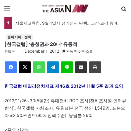
메뉴
서울시교육청, 9월 1일자 정기인사 단행…교장·교감 등 469명 발령
동아시아
정치
[한국갤럽] ‘충청권과 20대’ 유동적
December 1, 2012
편집국
완독 약 6 분 소요
Facebook
X
WhatsApp
Telegram
Line
이메일
인쇄
한국갤럽 데일리정치지표 제46호 2012년 11월 5주 결과 요약
2012/11/26~30(5일간) 휴대전화 RDD 조사(전화조사원 인터뷰
방식), 한국갤럽 자체조사, 유효표본 전국 성인 1,549명, 표본오
차 ±2.5%포인트(95% 신뢰수준), 응답률 26%
<주요 사건>