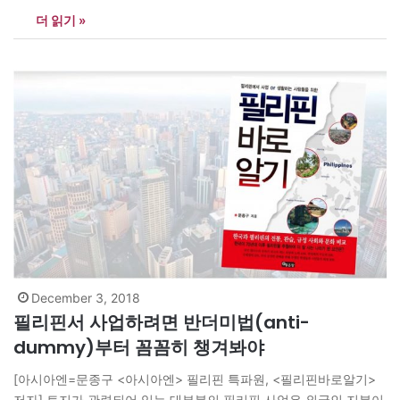
드 메일이 5일 보도. -화웨이 임원 체포 사태는 도널드 트럼프 미국
더 읽기 »
대통령과 시진핑 중국 국가주석이 1일 90일간의 무역전쟁 휴전에
합의한 직후 돌출된 것으로 미중 무역협상에 악재로 작용할 가능성
이 있다는 관측이…
December 3, 2018
필리핀서 사업하려면 반더미법(anti-
dummy)부터 꼼꼼히 챙겨봐야
[아시아엔=문종구 <아시아엔> 필리핀 특파원, <필리핀바로알기>
저자] 토지가 관련되어 있는 대부분의 필리핀 사업은 외국인 지분이