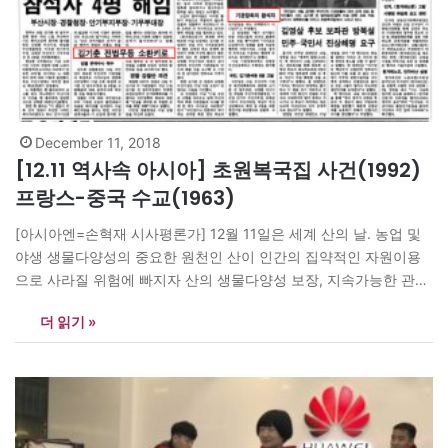
December 11, 2018
[12.11 역사속 아시아] 초원복국집 사건(1992)
프랑스-중국 수교(1963)
[아시아엔=손혁재 시사평론가] 12월 11일은 세계 산의 날. 농업 및
야생 생물다양성의 중요한 원천인 산이 인간의 집약적인 자원이용
으로 사라질 위험에 빠지자 산의 생물다양성 보장, 지속가능한 관리
등 산의 중요성 고취하려 유엔이 환경과 개발에 관한 ‘리우선언’ 후
더 읽기 »
10주년인 2002년 지정. -935(신라 경순왕 9) 신라 멸망 -1855(조
선 철종 6) 을사늑약 때 자결한 매천…