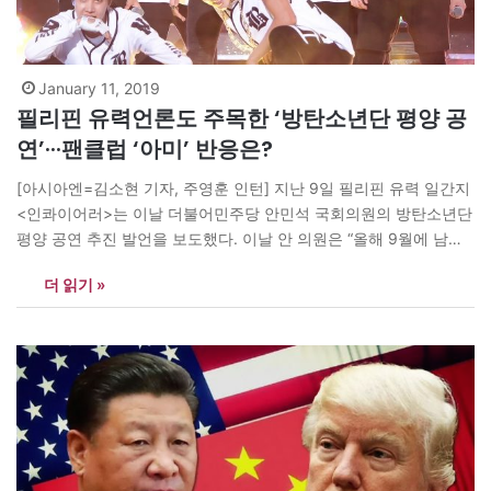
January 11, 2019
필리핀 유력언론도 주목한 ‘방탄소년단 평양 공
연’···팬클럽 ‘아미’ 반응은?
[아시아엔=김소현 기자, 주영훈 인턴] 지난 9일 필리핀 유력 일간지
<인콰이어러>는 이날 더불어민주당 안민석 국회의원의 방탄소년단
평양 공연 추진 발언을 보도했다. 이날 안 의원은 “올해 9월에 남북
정상회담의 1주년을 맞아 평양 5·1 경기장에서 인기아이돌 그룹 방
더 읽기 »
탄소년단이 출연하는 콘서트를 추진하고 있다”고 밝혔다. 그는 이어
“콘서트 전에 5.1 경기장 리모델링을 마쳤으면 한다”고 말했다. 국
회…