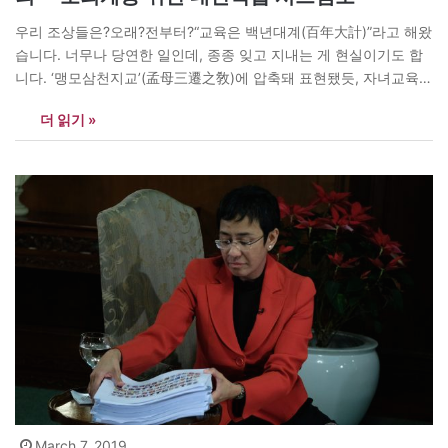
우리 조상들은?오래?전부터?“교육은 백년대계(百年大計)”라고 해왔
습니다. 너무나 당연한 일인데, 종종 잊고 지내는 게 현실이기도 합
니다. ‘맹모삼천지교’(孟母三遷之敎)에 압축돼 표현됐듯, 자녀교육을
위해서는 어떠한 희생도 감수하는 것은 전통사회나 현대사회나 그
더 읽기 »
다지 다르지 않는 것 같습니다.?교육과 국방은 정상적인 국가라면
어디서나 가장 중시하는 두 축입니다. 국방은 ‘오늘의 우리’를 지켜
준다면, 교육은 ‘우리의 미래’를 준비해주기 때문입니다.?<매거진
N>은 아시아 각국의 교육제도를 살펴봤습니다.…
March 7, 2019