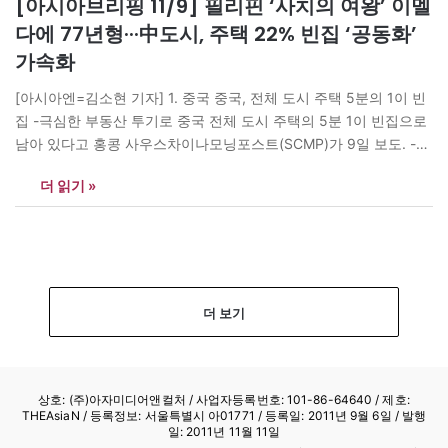
[아시아브리핑 11/9] 필리핀 ‘사치의 여왕’ 이멜
다에 77년형···中도시, 주택 22% 빈집 ‘공동화’
가속화
[아시아엔=김소현 기자] 1. 중국 중국, 전체 도시 주택 5분의 1이 빈
집 -극심한 부동산 투기로 중국 전체 도시 주택의 5분 1이 빈집으로
남아 있다고 홍콩 사우스차이나모닝포스트(SCMP)가 9일 보도. -
SCMP에 따르면 중국 서남재경대학 간리 교수가 지난해 중국 363
더 읽기 »
개 도시를 대상으로 가구 금융 조사를 실시한 결과 전체 도시 주택의
22%가 빈집으로 남아 있었음.…
더 보기
상호: (주)아자미디어앤컬처 /
사업자등록번호: 101-86-64640
/ 제호:
THEAsiaN / 등록정보: 서울특별시 아01771 / 등록일: 2011년 9월 6일 / 발행
일: 2011년 11월 11일