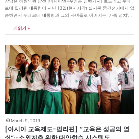
장남은 하원의원 당선 [아시아엔=주영훈 인턴기자] 로드리고 두테
르테 필리핀 대통령이 지난 13일(현지시각) 실시된 중간선거에서 압
승하면서 두테르테 대통령과 그의 자녀들로 이어지는 ‘가족 정치’가
공고화할 것이라는 전망이 나온다. 임기 6년인 두테르테 대통령의
더 읽기 »
집권 3주년을 앞두고 치러진 이번 중간선거에서는 상원의원(24명)
의 절반인 12명과 하원의원 전원, 1만8000명에 달하는 지방자치단
체장 및 지방의회 의원을 선출한다. 공식 선거 결과…
March 9, 2019
[아시아 교육제도-필리핀] “교육은 성공의 열
쇠”···소외계층 위한 대안학습 시스템도