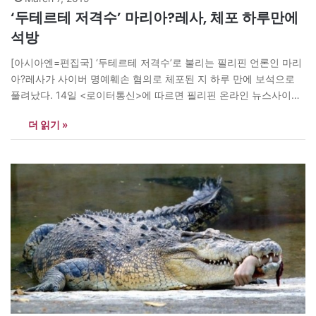
‘두테르테 저격수’ 마리아?레사, 체포 하루만에
석방
[아시아엔=편집국] ‘두테르테 저격수’로 불리는 필리핀 언론인 마리
아?레사가 사이버 명예훼손 혐의로 체포된 지 하루 만에 보석으로
풀려났다. 14일 <로이터통신>에 따르면 필리핀 온라인 뉴스사이트
<래플러>(Rappler)의 설립자 겸 최고경영자(CEO)인?레사가 보석
더 읽기 »
신청 후 기자들에게 “내게 이번 체포는 권력남용과 법의 무기화로
정의된다”고 말했다. 레플러는 “당신은 지금 분노를 표현하고 행동
해야 한다”며 “언론자유는 기자들이나 나, 또는 래플러만을…