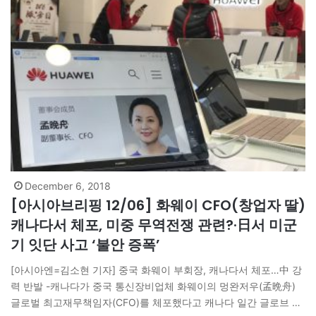
December 6, 2018
[아시아브리핑 12/06] 화웨이 CFO(창업자 딸)
캐나다서 체포, 미중 무역전쟁 관련?·日서 미군
기 잇단 사고 ‘불안 증폭’
[아시아엔=김소현 기자] 중국 화웨이 부회장, 캐나다서 체포…中 강
력 반발 -캐나다가 중국 통신장비업체 화웨이의 멍완저우(孟晩舟)
글로벌 최고재무책임자(CFO)를 체포했다고 캐나다 일간 글로브 앤