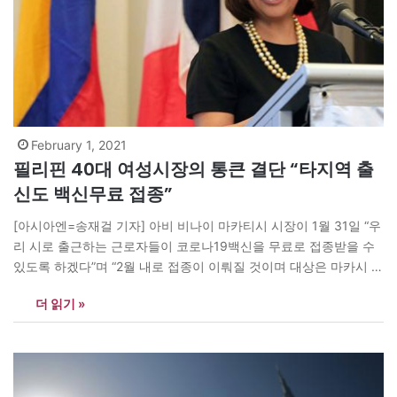
February 1, 2021
필리핀 40대 여성시장의 통큰 결단 “타지역 출
신도 백신무료 접종”
[아시아엔=송재걸 기자] 아비 비나이 마카티시 시장이 1월 31일 “우
리 시로 출근하는 근로자들이 코로나19백신을 무료로 접종받을 수
있도록 하겠다”며 “2월 내로 접종이 이뤄질 것이며 대상은 마카시 시
민과 사업노동허가권(Business Permit)을 소유한 사업장 내 모든 근
더 읽기 »
로자”리고 발표했다. 비나이 시장은 성명에서 “우리 시에서 활동 중
인 사업가와 근로자는 필리핀 경제의 근간”이라며 “이들을 보호하는
것이 곧…