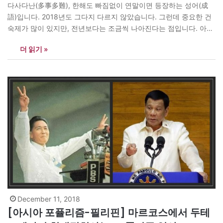
다사다난(多事多難), 한해도 빠짐없이 연말이면 등장하는 성어(成
語)입니다. 2018년도 그다지 다르지 않았습니다. 그런데 중요한 건
숙제가 많이 있지만, 전년보다는 조금씩 나아진다는 점입니다. 아시
아 각국에선 어떤 일들이 벌어졌을까요? <아시아엔>은 처음으로
더 읽기 »
‘아시아 10대뉴스’를 선정했습니다. 여러 나라에 있는 아시아기자협
회 회원과 <아시아엔> 필진들이 보내온 자국 주요뉴스 가운데 선별
했습니다. 나라별 주요뉴스도 함께 독자들과 나누려 합니다. <편집
자> 국립공원…
December 11, 2018
[아시아 포퓰리즘-필리핀] 마르코스에서 두테