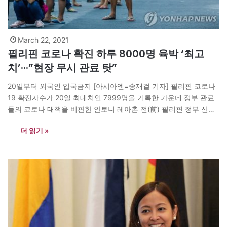
March 22, 2021
필리핀 코로나 확진 하루 8000명 육박 ‘최고
치’···”현장 무시 관료 탓”
20일부터 외국인 입국금지 [아시아엔=송재걸 기자] 필리핀 코로나
19 확진자수가 20일 최대치인 7999명을 기록한 가운데 정부 관료
들의 코로나 대책을 비판한 안토니 레아촌 전(前) 필리핀 정부 산하
코로나태스크포스팀 자문위원 주장이 주목을 받고 있다. 레아촌 전
더 읽기 »
위원은 필리핀 현지 매체 <인콰이어러> 인터뷰에서 “정부 관료들은
아직도 현장을 모른다”며 “이들이 성급하게 밀어붙이는 경제활동 재
개 정책이 코로나19…