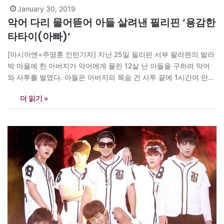
January 30, 2019
악어 다리 물어뜯어 아들 살려낸 필리핀 ‘용감한
타타이(아빠)’
[아시아엔=주영훈 인턴기자] 지난 25일 필리핀 서부 팔라완의 발라
박 마을에 한 아버지가 악어에게 물린 12살 난 아들을 구하려 악어
와 사투를 벌였다. 아들은 아버지의 목숨 건 사투 끝에 1시간여 만에
구조됐다. 미마로파(민도로, 마린두케, 롬블론, 팔라완) 지역경찰의
더 읽기 »
소크라테스 팔타도 경정은 “악어가 테자다 압둘하산의 아들을 바랑
가이 파시그 주변 강 밑으로 끌고 가는 것을 테자다는…