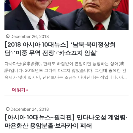
December 26, 2018
[2018 아시아 10대뉴스] ‘남북·북미정상회
담’·’미중 무역 전쟁’·’카쇼끄지 암살’
다사다난(多事多難), 한해도 빠짐없이 연말이면 등장하는 성어(成
語)입니다. 2018년도 그다지 다르지 않았습니다. 그런데 중요한 건
숙제가 많이 있지만, 전년보다는 조금씩 나아진다는 점입니다. 아시
아 각국에선 어떤 일들이 벌어졌을까요? <아시아엔>은 처음으로
더 읽기 »
‘아시아 10대뉴스’를 선정했습니다. 여러 나라에 있는 아시아기자협
회 회원과 <아시아엔> 필진들이 보내온 자국 주요뉴스 가운데 선별
했습니다. 나라별 주요뉴스도 함께 독자들과 나누려 합니다.<편집
December 24, 2018
자>
[아시아 10대뉴스-필리핀] 민다나오섬 계엄령·
마욘화산 용암분출·보라카이 폐쇄