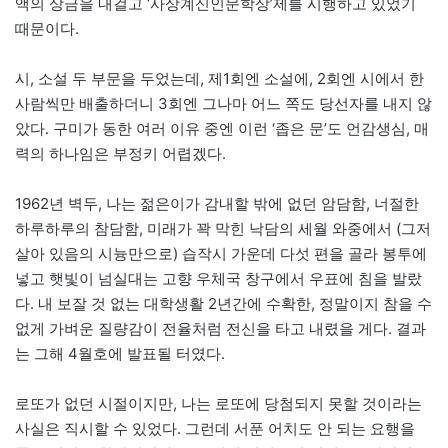
액의 상금을 내걸고 ‘사상계신인문학상’제를 시행하고 있었기
때문이다.
시, 소설 두 부문을 두었는데, 제1회엔 소설에, 2회엔 시에서 한
사람씩만 배출하더니 3회엔 그나마 어느 쪽도 당선자를 내지 않
았다. 구미가 동한 여러 이유 중엔 이런 ‘좁은 문’도 언감생심, 매
력의 하나임은 부정키 어렵겠다.
1962년 벽두, 나는 젊은이가 감내할 밖에 없던 암담함, 너절한
하루하루의 참담함, 미래가 꽉 막힌 낙담의 세월 와중에서 (그저
살아 있음의 시늉만으로) 습작시 가운데 다섯 편을 골라 봉투에
넣고 햇빛이 넘실대는 고향 우체국 창구에서 우표에 침을 발랐
다. 내 보잘 것 없는 대학생활 2년간에 수확한, 정말이지 참을 수
없게 가벼운 질량감이 전율처럼 전신을 타고 내렸을 게다. 결과
는 그해 4월호에 발표될 터였다.
로또가 없던 시절이지만, 나는 로또에 당첨되지 못할 것이라는
사실은 직시할 수 있었다. 그런데 서푼 어치도 안 되는 요행을