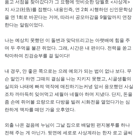
품고 서점을 찾아갔다가 그 요행에 엇비슷한 당월호 <사상계>
지 사고(社告)를 접했다. 내용인즉, 연 2회 시행하던 신인문학상
을 연 1회로 바꾼다는 거며, 따라서 공모마감을 9월말까지 연장
한다는 알림이었다.
나는 예상치 못했던 이 돌변과 맞닥뜨리고는 아랫배에 힘을 주
며 두 주먹을 불끈 쥐었다. 그래, 시간은 내 편이다. 전력을 쏟고
탁마하여 진검승부를 걸 일이다!
내 경우, 안 좋은 쪽으로는 으레 예외가 되는 법이 없나 보다. 무
슨 말인가 하면 그때의 결심을 나는 지키지 못했고, 시골생활의
실의와 나태에 빠져 역작에 매진하기는커녕 앞서 응모했던 사실
조차 까마득히 잊어먹고 세월아 네월아 하며 지냈다. 단지, 돈을
좀 손에 쥐어볼 요량으로 다방을 빌려 시화전을 열었다가는 심
란하게 액자를 떼던 가을 오후였다.
외출 나온 걸음에 누님이 그날 집으로 배달된 편지봉투를 하나
전해 주는 게 아닌가. 뒷면에 세로로 사상계라는 한자 로고 글씨