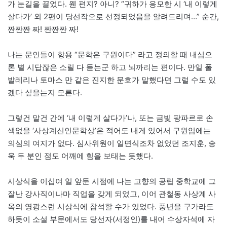
가 눈길을 끌었다. 웬 편지? 아니? “귀하가 응모한 시 ‘내 이렇게
살다가’ 외 2편이 당선작으로 선정되었음을 알려드리며…” 순간,
짠짠짠 짜! 짠짠짠 짜!
나는 문인들이 항용 “문학은 구원이다” 라고 정의할 때 내심으
론 별 시답잖은 소릴 다 듣는군 하고 뇌까리는 편이다. 만일 폴
발레리나 토마스 만 같은 진지한 문호가 말했다면 그럴 수도 있
겠다 싶을는지 모른다.
그렇건 말건 간에 ‘내 이렇게 살다가’나, 또는 금빛 팡파르로 손
색없을 ‘사상계신인문학상’은 적어도 내게 있어서 구원임에는
의심의 여지가 없다. 심사위원이 일면식조차 없었던 조지훈, 송
욱 두 분인 점도 어깨에 힘을 보태는 듯했다.
시상식을 이십여 일 앞둔 시점에 나는 고향의 공립 중학교에 그
잘난 강사직이나마 직업을 갖게 되었고, 이어 관철동 사상계 사
옥의 영광스런 시상식에 참석할 수가 있었다. 풍년을 구가라도
하듯이 소설 부문에서도 당선자(서정인)를 내어 수상자석에 자