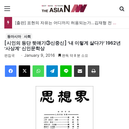
메뉴
아자뉴스바이트 20260809
동아시아
사회
[시인의 등단 뒷얘기③신중신] ‘내 이렇게 살다가’ 1962년
‘사상계’ 신인문학상
January 9, 2016
편집국
완독 약 8 분 소요
Facebook
X
WhatsApp
Telegram
Line
이메일
인쇄