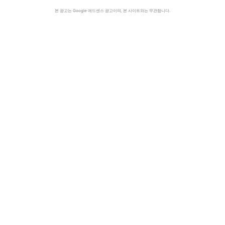
본 광고는 Google 애드센스 광고이며, 본 사이트와는 무관합니다.