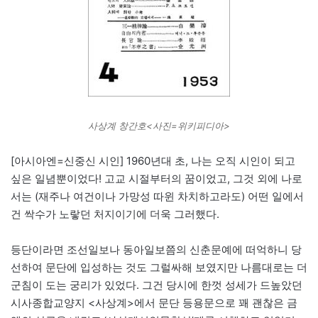
사상계 창간호<사진=위키피디아>
[아시아엔=신중신 시인] 1960년대 초, 나는 오직 시인이 되고
싶은 일념뿐이었다! 고교 시절부터의 꿈이었고, 그것 외에 나로
서는 (재주나 여건이나 가망성 따윈 차치하고라도) 어떤 일에서
건 싹수가 노랗던 처지이기에 더욱 그러했다.
등단이라면 조선일보나 동아일보쯤의 신춘문예에 떠억하니 당
선하여 문단에 입성하는 것도 그럴싸해 보였지만 나름대로는 더
군침이 도는 궁리가 있었다. 그건 당시에 한껏 성세가 드높았던
시사종합교양지 <사상계>에서 문단 등용문으로 꽤 괜찮은 금