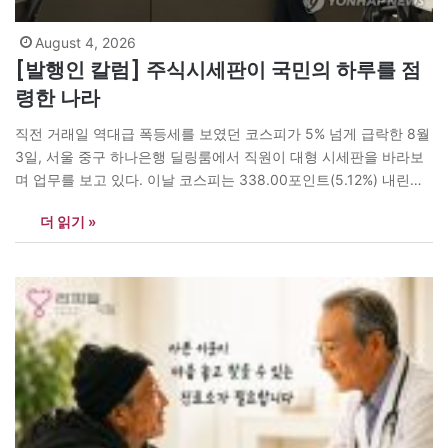
August 4, 2026
[발행인 칼럼] 주식시세판이 국민의 하루를 점
령한 나라
직전 거래일 역대급 폭등세를 보였던 코스피가 5% 넘게 급락한 8월
3일, 서울 중구 하나은행 딜링룸에서 직원이 대형 시세판을 바라보
며 업무를 보고 있다. 이날 코스피는 338.00포인트(5.12%) 내린
6,257.45로 마감했다. <연합뉴스> 아침 8시, 프리마켓이 열린다.
더 읽기 »
출근길 직장인은 지하철 안에서 휴대전화부터 확인한다. 오전 9시
정규장이 시작되면 업무 중에도 시세판에서 눈을 떼지 못한다. 사무
실에서는…