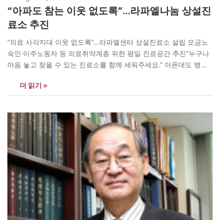
“아파도 참는 이웃 없도록”…라파엘나눔 상설진
료소 추진
“의료 사각지대 이웃 없도록”…라파엘센터 상설진료소 설립 모금노
숙인·이주노동자 등 의료취약계층 위한 평일 진료공간 추진“누구나
마음 놓고 찾을 수 있는 진료소를 함께 세워주세요.” 아픈데도 병원
에 가지 못하는 사람들이 있다. 치료비가 부담돼서, 신분과 언어가
더 읽기 »
달라서, 혹은 어디로 가야 할지 몰라서다. 노숙인과 이주노동자 등
의료취약계층에게는 작은 통증도 견뎌야 할 일상이 되곤 한다. “이
번에도 참아야…