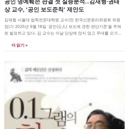
공인 명예훼손 판결 첫 실증분석…김재형·권태
상 교수, ‘공인 보도준칙’ 제안도
김재형 서울대 법학전문대학원 교수(전 한국신문윤리위원회 위원
장)가 2025년 9월 18일 ‘공인(公人) 보도에 관한 판단기준’을 주제
로 발표하고 있다. 김 교수는 이날 단상에 앉지 않고 무대를 오가며
발표해 눈길을 끌었다. <사진 한국신문윤리위원회> 2012~2024년
더 읽기 »
공인 관련 명예훼손 판결 분석…국내 첫 실증연구신분 아닌 ‘보도할
공익이 큰 사람’으로 공인 개념 재정립언론 취재·편집뿐 아니라 법원
의 인격권 침해…