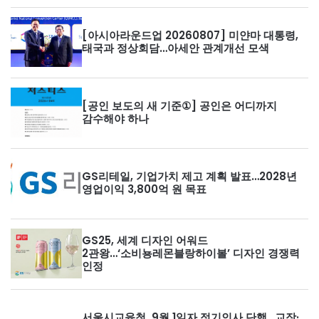
[아시아라운드업 20260807] 미얀마 대통령,
태국과 정상회담…아세안 관계개선 모색
[공인 보도의 새 기준①] 공인은 어디까지
감수해야 하나
GS리테일, 기업가치 제고 계획 발표…2028년
영업이익 3,800억 원 목표
GS25, 세계 디자인 어워드
2관왕…‘소비뇽레몬블랑하이볼’ 디자인 경쟁력
인정
서울시교육청, 9월 1일자 정기인사 단행…교장·