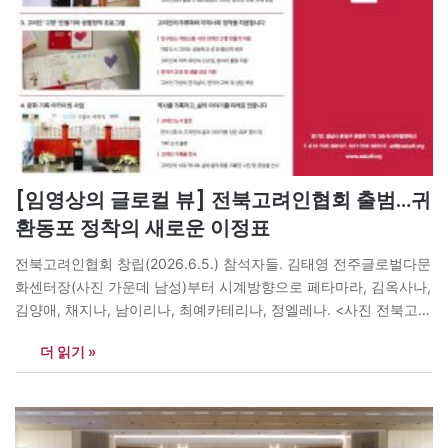
[임영상의 글로컬 뷰] 전북고려인협회 출범…귀
환동포 정착의 새로운 이정표
전북고려인협회 창립(2026.6.5.) 참석자들. 김태영 전주글로벌다문
화센터장(사진 가운데 남성)부터 시계방향으로 페타마라, 김옥사나,
김양애, 채지나, 남이리나, 최예카테리나, 정엘레나. <사진 전북고려
인협회> [아시아엔=임영상 한국외대 명예교수, 아시아발전재단 고
더 읽기 »
문] 2026년 6월 5일, 전주글로벌다문화센터(센터장 김태영)의 후원
으로 전주시 완산구 효자동에 거주하는 고려인 동포들이 전북고려
인협회(회장 페타마라)를 창립했다. 이는 전북 지역 고려인 공동체
형성의 의미 있는 첫걸음이라 할 수 있다. 필자는…