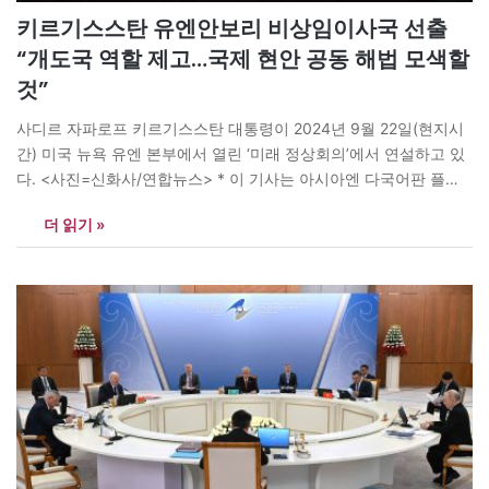
키르기스스탄 유엔안보리 비상임이사국 선출
“개도국 역할 제고…국제 현안 공동 해법 모색할
것”
사디르 자파로프 키르기스스탄 대통령이 2024년 9월 22일(현지시
간) 미국 뉴욕 유엔 본부에서 열린 ‘미래 정상회의’에서 연설하고 있
다. <사진=신화사/연합뉴스> * 이 기사는 아시아엔 다국어판 플랫
폼을 통해 공유됩니다. [아시아엔=쿠반 압디멘 센트럴아시안라이트
더 읽기 »
발행인] 키르기스스탄이 국가 역사상 최초로 유엔 안전보장이사회
(안보리) 비상임이사국으로 선출됐다. 임기는 2027년 1월 1일부터
2028년 12월 31일까지다. 키르기스스탄은 6월 3일 뉴욕 유엔총회
에서 4차까지 진행된…