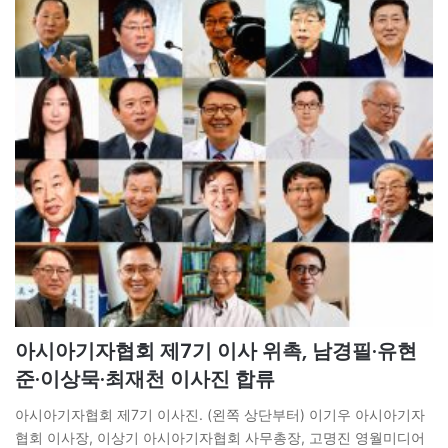
아시아기자협회 제7기 이사 위촉, 남경필·유현
준·이상묵·최재천 이사진 합류
아시아기자협회 제7기 이사진. (왼쪽 상단부터) 이기우 아시아기자
협회 이사장, 이상기 아시아기자협회 사무총장, 고명진 영월미디어