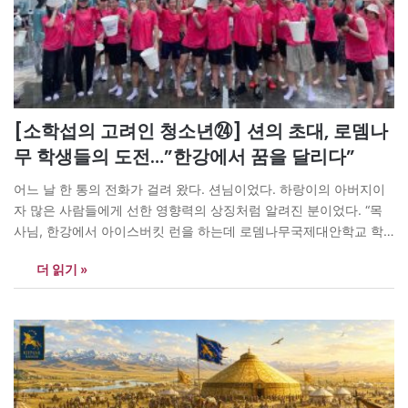
[소학섭의 고려인 청소년㉔] 션의 초대, 로뎀나
무 학생들의 도전…”한강에서 꿈을 달리다”
어느 날 한 통의 전화가 걸려 왔다. 션님이었다. 하랑이의 아버지이
자 많은 사람들에게 선한 영향력의 상징처럼 알려진 분이었다. “목
사님, 한강에서 아이스버킷 런을 하는데 로뎀나무국제대안학교 학
생들을 초청하고 싶습니다. 아이들과 함께 오실 수 있을까요?” 나는
더 읽기 »
망설임 없이 대답했다. “네, 가겠습니다.”-본문에서. 션(뒷줄 가운데
쑥색 옷 입은이)과 하랑이(션 왼쪽), 앞줄 오른쪽 두번째 필자(흰색
티) 세상에는…