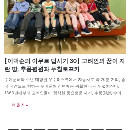
[이택순의 아무르 답사기 30] 고려인의 꿈이 자
란 땅, 추풍평원과 푸칠로프카
수이푼허와 주변 대평원 우수리스크에서 자동차로 약 20분 거리, 중
국 국경으로 향하는 수이푼허 강변에는 광활한 대지가 펼쳐진다.
1860년대부터 고려인들이 정착한 풍요로운 대지, 추풍(秋風·수이
푼, 綏芬) 대평원이다. 이 평원에는 낯선 이름의 지명인 ‘푸칠로프카’
더 읽기 »
마을이 이어진다. 러시아 지역 탐사 여행은 생소한 지명과의 싸움이
다. 연해주와 아무르(흑룡강성)의 수많은 지역명이 러시아어, 중국
어, 한국어, 한자, 여진·만주어 등으로 혼재해…