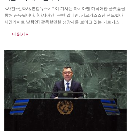
<사진=신화사/연합뉴스> * 이 기사는 아시아엔 다국어판 플랫폼을
통해 공유됩니다. [아시아엔=쿠반 압디멘, 키르기스스탄 센트럴아
시안라이트 발행인] 괄목할만한 성장세를 보이고 있는 키르기스스
탄이 중앙아시아 최초로 ‘수상의 포뮬러 1’라 불리는 ‘UIM F1H2O 세
더 읽기 »
계선수권대회(UIM F1H2O World Championship)’를 개최한다. 이
번 대회는 2026년 7월 31일부터 8월 2일까지 키르기스스탄의 대자
연을 품은 이식쿨(Issyk-Kul) 호수에서 열린다. 이 행사는 키르기스
스탄 역사상 최대…