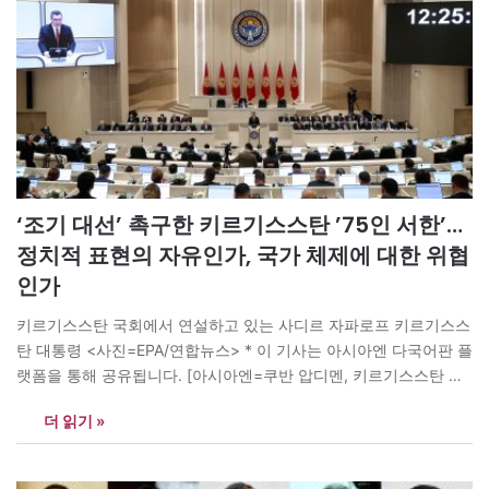
‘조기 대선’ 촉구한 키르기스스탄 ’75인 서한’…
정치적 표현의 자유인가, 국가 체제에 대한 위협
인가
키르기스스탄 국회에서 연설하고 있는 사디르 자파로프 키르기스스
탄 대통령 <사진=EPA/연합뉴스> * 이 기사는 아시아엔 다국어판 플
랫폼을 통해 공유됩니다. [아시아엔=쿠반 압디멘, 키르기스스탄 센
트럴아시안라이트 발행인] 지난 7월 2일, 키르기스스탄 비슈케크 지
더 읽기 »
방법원이 이른바 ’75인 서한’으로 알려진 사건에 대한 판결을 선고
했다. 피고인 전원의 권력 찬탈 혐의가 유죄로 인정돼 재산 몰수와
징역 4년형을 선고받았다. 다만 법원은…