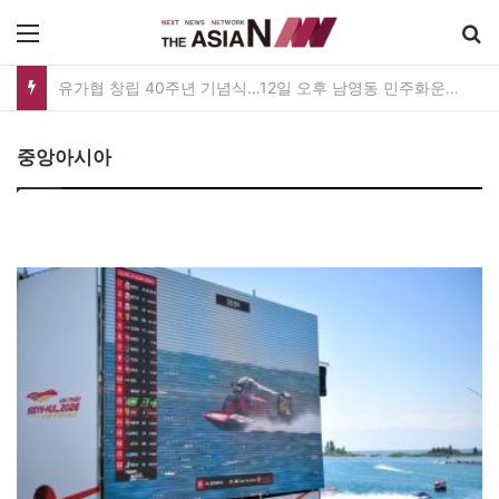
메뉴
유가협 창립 40주년 기념식…12일 오후 남영동 민주화운동기념관
중앙아시아