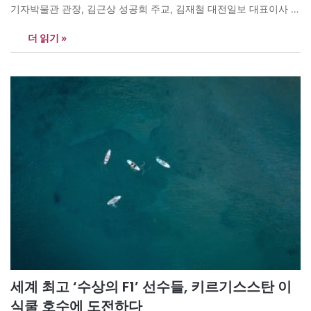
기자박물관 관장, 김근상 성공회 주교, 김재철 대전일보 대표이사 발
행인, 김혜란 ㈜신안이노베이션 대표, 남경필 마약예방치유단체 은
더 읽기 »
구(NGU) 대표·전 경기도지사, 라정찬 네이처셀 회장, 박병호 아이호
성형외과 원장, 배기선 (재)김대중재단 사무총장, 손주은 메가스터
디그룹 회장, 오지철 하트하트재단 회장, 유현준 홍익대 건축학부 교
수, 윤석호 넥스트에너지…
세계 최고 ‘수상의 F1’ 선수들, 키르기스스탄 이
식쿨 호수에 도전하다