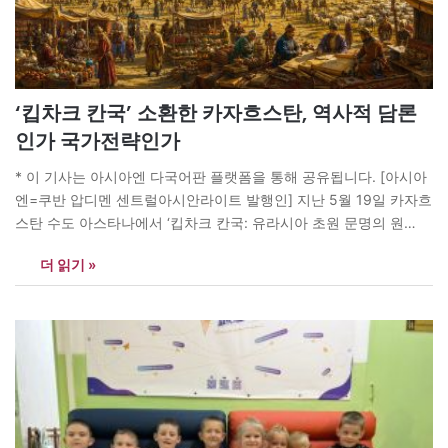
‘킵차크 칸국’ 소환한 카자흐스탄, 역사적 담론
인가 국가전략인가
* 이 기사는 아시아엔 다국어판 플랫폼을 통해 공유됩니다. [아시아
엔=쿠반 압디멘 센트럴아시안라이트 발행인] 지난 5월 19일 카자흐
스탄 수도 아스타나에서 ‘킵차크 칸국: 유라시아 초원 문명의 원
형’(The Golden Horde as a Model of Steppe Civilization: History,
더 읽기 »
Archaeology, Culture, and Identity) 심포지엄이 개최됐다. 유네스
코의 후원을 받은 이 행사는 20개국 이상에서 350여명이 참석할 정
도로 큰 관심을…