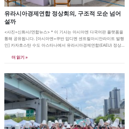
유라시아경제연합 정상회의, 구조적 모순 넘어
설까
<사진=신화사/연합뉴스> * 이 기사는 아시아엔 다국어판 플랫폼을
통해 공유됩니다. [아시아엔=쿠반 압디멘 센트럴아시안라이트 발행
인] 카자흐스탄 수도 아스타나에서 유라시아경제연합(EAEU) 정상
회의의 일환으로 유라시아경제이사회(Supreme Eurasian
더 읽기 »
Economic Council) 회의가 5월 29일 개최됐다. 참가국들은 글로벌
경제 불확실성이 고조되는 가운데, 유라시아 통합에 대해 중점적으
로 논의했다. 유라시아경제이사회는 2015년 1월 1일 출범한 유라시
아경제연합의 최고 의결기구다. 출범 11년이 지난 현재, 유라시아…