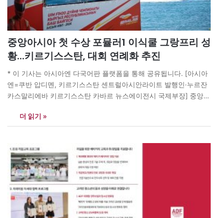
중앙아시아 첫 수상 포뮬러1 이식쿨 그랑프리 성
황…키르기스스탄, 대회 연례화 추진
* 이 기사는 아시아엔 다국어판 플랫폼을 통해 공유됩니다. [아시아
엔=쿠반 압디멘, 키르기스스탄 센트럴아시안라이트 발행인·누르잔
카스말리에바 키르기스스탄 카바르 뉴스에이전시 국제부장] 중앙아
시아 최초로 열린 UIM F1H2O 세계선수권대회 라운드가 키르기스
더 읽기 »
스탄 이식쿨 호수에서 막을 내렸다. 키르기스스탄 현대사에서 가장
큰 규모의 국제 행사 중 하나로 기록된 이번 대회는 중앙아시아와 국
제 수상 레이싱에 주요한 이정표를 세웠다. 지난…