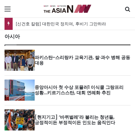
메뉴
[신건호 칼럼] 대한민국 정치여, 후비기 그만하라
아시아
파키스탄-스리랑카 교육기관, 쌀·과수 병해 공동
대응
중앙아시아 첫 수상 포뮬러1 이식쿨 그랑프리
성황…키르기스스탄, 대회 연례화 추진
[현지기고] ‘바퀴벌레’라 불리는 청년들,
긍정적이든 부정적이든 인도는 움직인다