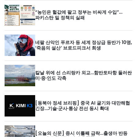
“농민은 헐값에 팔고 정부는 비싸게 수입”…
파키스탄 밀 정책의 실패
네팔 산악인 푸르자 등 세계 정상급 등반가 10명,
‘죽음의 설산’ 브로드피크서 희생
칼날 위에 선 스리랑카 외교…함반토타항 둘러싼
미·중·인도 각축
[동북아 정세 브리핑] 중국 AI 굴기와 대만해협
긴장…기술·군사·통상 전선 동시 확대
[오늘의 신문] 증시 이틀째 급락…출생아 반등