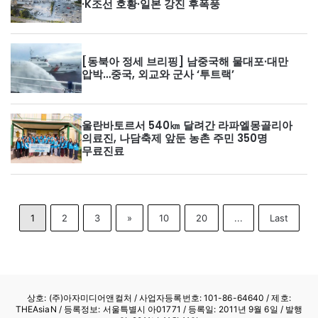
·K조선 호황·일본 강진 후폭풍
[동북아 정세 브리핑] 남중국해 물대포·대만
압박…중국, 외교와 군사 ‘투트랙’
울란바토르서 540㎞ 달려간 라파엘몽골리아
의료진, 나담축제 앞둔 농촌 주민 350명
무료진료
1
2
3
»
10
20
...
Last
상호: (주)아자미디어앤컬처 /
사업자등록번호: 101-86-64640
/ 제호:
THEAsiaN / 등록정보: 서울특별시 아01771 / 등록일: 2011년 9월 6일 / 발행