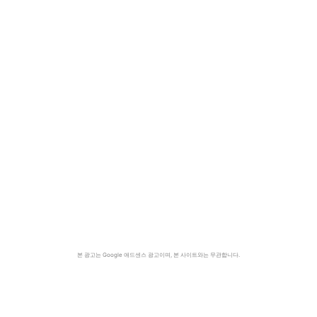
본 광고는 Google 애드센스 광고이며, 본 사이트와는 무관합니다.