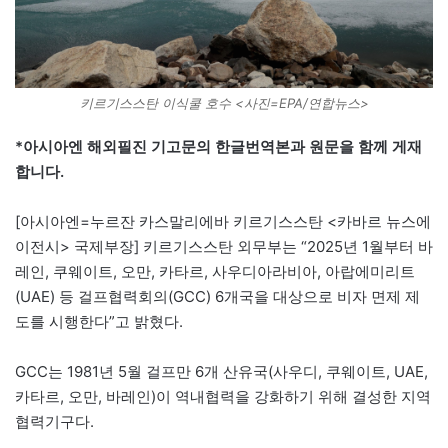
키르기스스탄 이식쿨 호수 <사진=EPA/연합뉴스>
*아시아엔 해외필진 기고문의 한글번역본과 원문을 함께 게재
합니다.
[아시아엔=누르잔 카스말리에바 키르기스스탄 <카바르 뉴스에
이전시> 국제부장] 키르기스스탄 외무부는 “2025년 1월부터 바
레인, 쿠웨이트, 오만, 카타르, 사우디아라비아, 아랍에미리트
(UAE) 등 걸프협력회의(GCC) 6개국을 대상으로 비자 면제 제
도를 시행한다”고 밝혔다.
GCC는 1981년 5월 걸프만 6개 산유국(사우디, 쿠웨이트, UAE,
카타르, 오만, 바레인)이 역내협력을 강화하기 위해 결성한 지역
협력기구다.