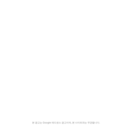
본 광고는 Google 애드센스 광고이며, 본 사이트와는 무관합니다.