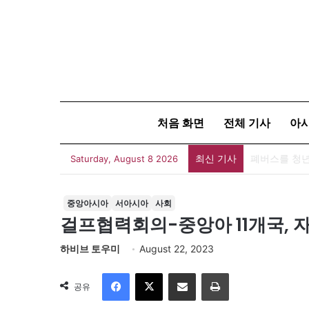
처음 화면
전체 기사
아
최신 기사
폐버스를 청년
Saturday, August 8 2026
중앙아시아
서아시아
사회
걸프협력회의-중앙아 11개국, 
하비브 토우미
August 22, 2023
Facebook
X
이메일
인쇄
공유