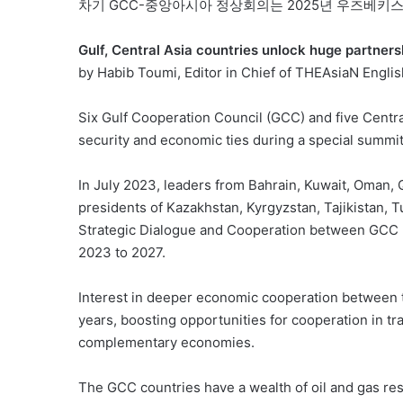
차기 GCC-중앙아시아 정상회의는 2025년 우즈베키
Gulf, Central Asia countries unlock huge partner
by Habib Toumi, Editor in Chief of THEAsiaN Englis
Six Gulf Cooperation Council (GCC) and five Central
security and economic ties during a special summit
In July 2023, leaders from Bahrain, Kuwait, Oman, 
presidents of Kazakhstan, Kyrgyzstan, Tajikistan, 
Strategic Dialogue and Cooperation between GCC 
2023 to 2027.
Interest in deeper economic cooperation between t
years, boosting opportunities for cooperation in tr
complementary economies.
The GCC countries have a wealth of oil and gas re