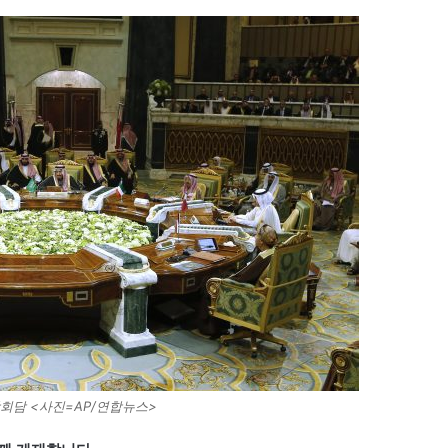
상회담 <사진=AP/연합뉴스>