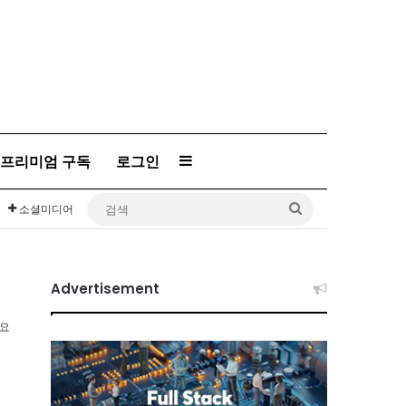
프리미엄 구독
로그인
Sidebar
검
소셜미디어
색
Advertisement
소요