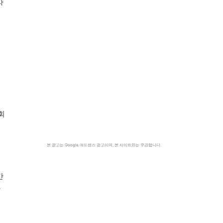
자
회
본 광고는 Google 애드센스 광고이며, 본 사이트와는 무관합니다.
간
아