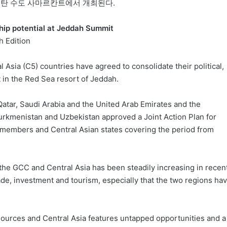
스탄 수도 사마르칸트에서 개최된다.
ship potential at Jeddah Summit
h Edition
 Asia (C5) countries have agreed to consolidate their political,
 in the Red Sea resort of Jeddah.
Qatar, Saudi Arabia and the United Arab Emirates and the
Turkmenistan and Uzbekistan approved a Joint Action Plan for
members and Central Asian states covering the period from
he GCC and Central Asia has been steadily increasing in recen
ade, investment and tourism, especially that the two regions ha
sources and Central Asia features untapped opportunities and a