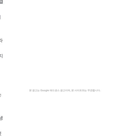
결
패
라
지
본 광고는 Google 애드센스 광고이며, 본 사이트와는 무관합니다.
는
생
했