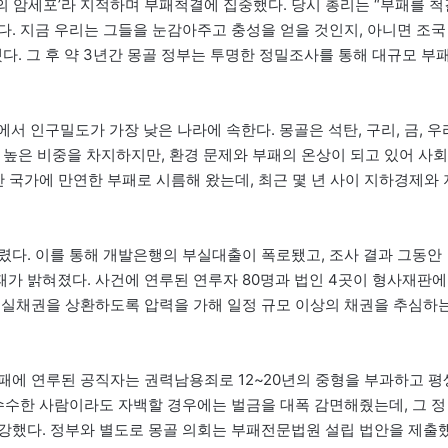
악의 암세포’라 지적하며 부패척결에 집중했다. 당시 총리는 “부패를 척
다. 지금 우리는 그들을 눈감아주고 충성을 얻을 것인지, 아니면 조국
다. 그 후 약 3년간 몽골 정부는 투명한 정밀조사를 통해 대규모 부
서 인구밀도가 가장 낮은 나라에 속한다. 몽골은 석탄, 구리, 금, 우
 높은 비중을 차지하지만, 환경 문제와 부패의 온상이 되고 있어 사회
간 국가에 만연한 부패로 시름해 왔는데, 최근 몇 년 사이 지하경제와 
렸다. 이를 통해 개발은행의 부실대출이 폭로됐고, 조사 결과 그동안
가 밝혀졌다. 사건에 연루된 연루자 80명과 법인 4곳이 형사재판에
부실채권을 상환하도록 압력을 가해 일정 규모 이상의 채권을 추심하
패에 연루된 공직자는 권력남용죄로 12~20년의 중형을 부과하고 평
 수수한 사람이라도 자백할 경우에는 벌금을 대폭 감면해줬는데, 그 정
강했다. 정부와 별도로 몽골 의회는 부패전문법원 설립 법안을 제출