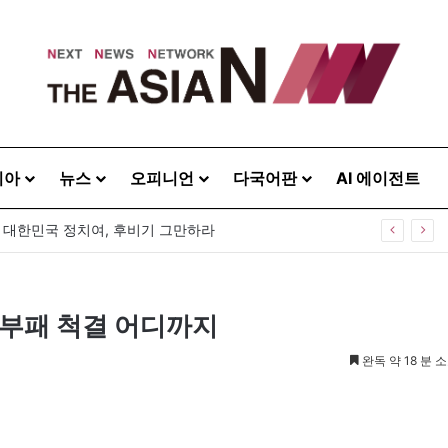
시아
뉴스
오피니언
다국어판
AI 에이전트
] 대한민국 정치여, 후비기 그만하라
정부패 척결 어디까지
완독 약 18 분 