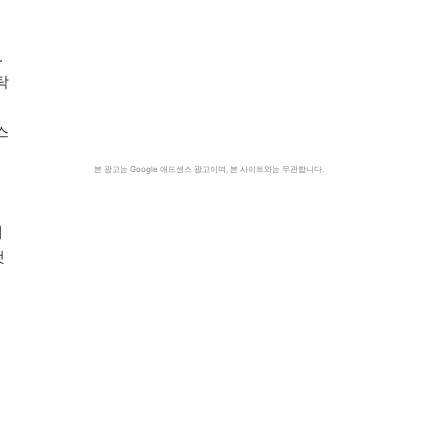
.
탁
스
본 광고는 Google 애드센스 광고이며, 본 사이트와는 무관합니다.
제
것