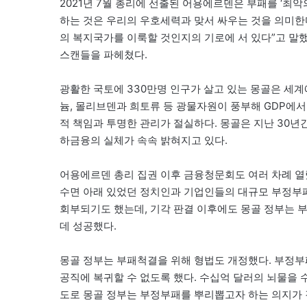
2021년 7월 총리에 선출된 어용에르덴은 부패를 ‘최
하는 것은 우리의 우호세력과 맞서 싸우는 것을 의미한
의 복지국가를 이룩할 것인지의 기로에 서 있다”고 말했
스캔들을 파헤쳤다.
광활한 국토에 330만명 인구가 살고 있는 몽골은 세계에
늄, 몰리브덴과 희토류 등 광물자원이 풍부해 GDP에서
적 책임과 투명한 관리가 절실하다. 몽골은 지난 30년
하금융의 실체가 속속 밝혀지고 있다.
어용에르덴 총리 집권 이후 금융청문회도 여러 차례 열
수면 아래 있었던 정치인과 기업인들의 대규모 부정부패
회부되기도 했는데, 기각 판결 이후에도 몽골 정부는 
데 성공했다.
몽골 정부는 부패척결을 위해 형법도 개정했다. 부정부
공직에 복귀할 수 없도록 했다. 수십억 달러의 뇌물을
도로 몽골 정부는 부정부패를 뿌리뽑고자 하는 의지가 