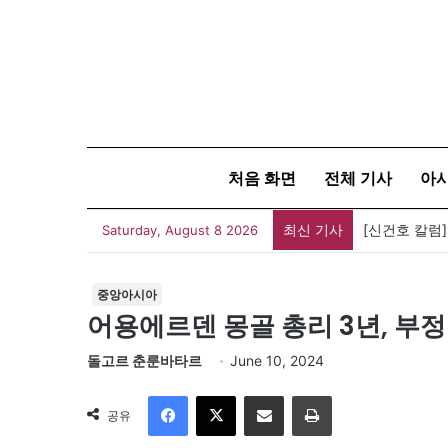
처음 화면
전체 기사
아
최신 기사
[신건호 칼럼
Saturday, August 8 2026
중앙아시아
어용에르덴 몽골 총리 3년, 부
돌고르 춘룬바타르
June 10, 2024
Facebook
X
이메일
인쇄
공유