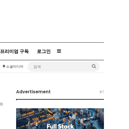
프리미엄 구독
로그인
Sidebar
검
소셜미디어
색
Advertisement
소요