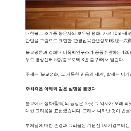
대한불교 조계종 봉은사의 보우당 탱화. 가로 10ｍ·세
관법을 그림으로 표현한 ‘관경십육관변상도(觀經十六觀變
불교평론과 경희대 비폭력연구소가 공동주관하는 128회
무로 영상센터 5층/충무로역 3번 출구)에서 열린다.
주제는 ‘불교성화, 그 거룩한 믿음의 세계’, 발제는 이기
주최측은 아래와 같은 설명을 붙였다.
불교에서 성화(聖畵)의 등장은 자못 그 역사가 오래 
대한 그리움을 표현했습니다. 그래서 나타난 것이 법
부처님에 대한 존경과 그리움은 기원전 1세기경부터는