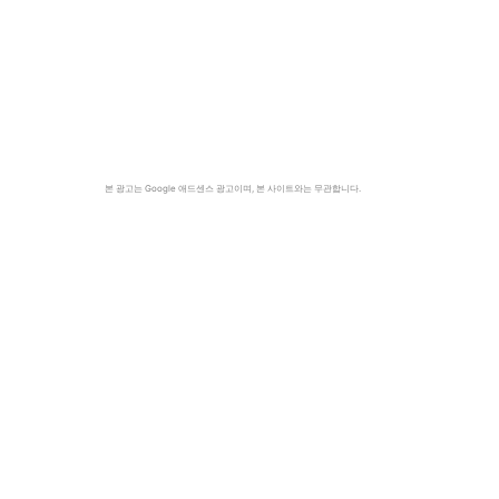
본 광고는 Google 애드센스 광고이며, 본 사이트와는 무관합니다.