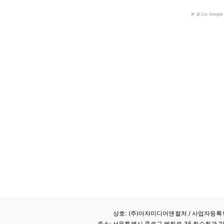
본 광고는 Goog
상호: (주)아자미디어앤컬처 /
사업자등록번호
주소: 서울특별시 종로구 혜화로 35 화수회관 207호 