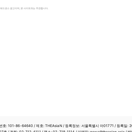
le 애드센스 광고이며, 본 사이트와는 무관합니다.
: 101-86-64640
/ 제호: THEAsiaN / 등록정보: 서울특별시 아01771 / 등록일: 20
/ 전화: 02-712-4111 /
팩스: 02-718-1114
/ 이메일: news@theasian.asi