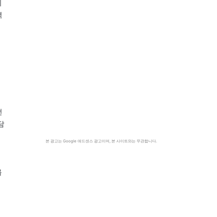
니
역
전
담
본 광고는 Google 애드센스 광고이며, 본 사이트와는 무관합니다.
를