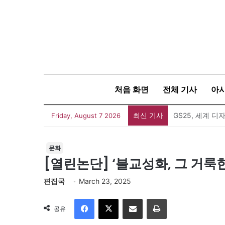
처음 화면
전체 기사
아
최신 기사
Friday, August 7 2026
문화
[열린논단] ‘불교성화, 그 거룩
편집국
March 23, 2025
Facebook
X
이메일
인쇄
공유