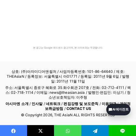
본 광고는 Google 애드센스 광고이며, 본 사이트와는 무관합니다.
상호: (주)아자미디어앤컬처 /
사업자등록번호: 101-86-64640
/ 제호:
THEAsiaN / 등록정보: 서울특별시 아01771 / 등록일: 2011년 9월 6일 / 발행
일: 2011년 11월 11일
주소: 서울특별시 종로구 혜화로 35 화수회관 207호 / 전화: 02-712-4111 /
팩
스: 02-718-1114
/ 이메일: news@theasian.asia / 발행인·편집인: 이상기 / 청
소년보호책임자: 이주형
아시아엔 소개
/
인사말
/
네트워크
/
편집강령 및 보도준칙
/
이용약관
/
개인정
보취급방침
/
CONTACT US
AI 에이전트
© Copyright
2026
, THE AsiaN ALL RIGHTS RESERVED