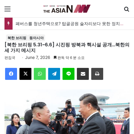
메뉴
검
폐버스를 청년주택으로? 탑골공원 술자리보다 못한 정치의 상상력
북한 브리핑
동아시아
[북한 브리핑 5.31~6.6] 시진핑 방북과 핵시설 공개…북한의
세 가지 메시지
June 7, 2026
편집국
완독 약 6 분 소요
Facebook
X
WhatsApp
Telegram
Line
이메일
인쇄