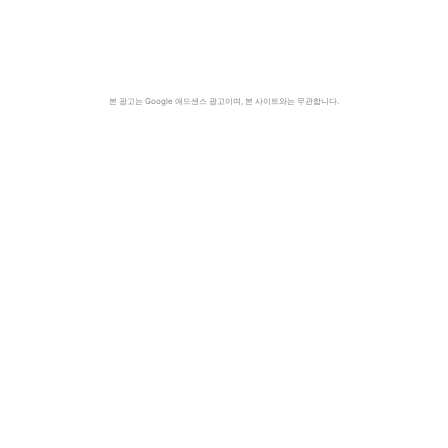
본 광고는 Google 애드센스 광고이며, 본 사이트와는 무관합니다.