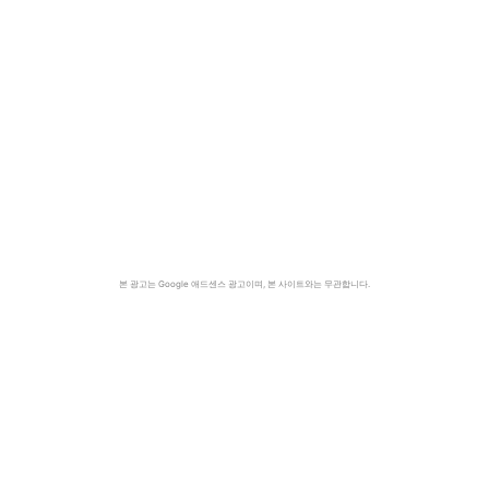
본 광고는 Google 애드센스 광고이며, 본 사이트와는 무관합니다.