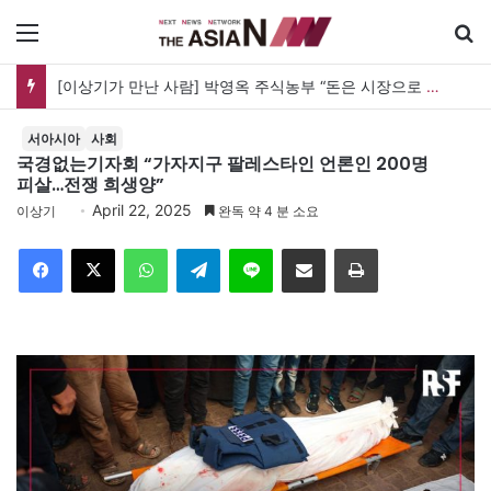
메뉴
검
[이상기가 만난 사람] 박영옥 주식농부 “돈은 시장으로 갔지만, 투자는 사라지고 거래만 남았다”
서아시아
사회
국경없는기자회 “가자지구 팔레스타인 언론인 200명
피살…전쟁 희생양”
April 22, 2025
이상기
완독 약 4 분 소요
Facebook
X
WhatsApp
Telegram
Line
이메일
인쇄