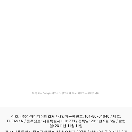
본 광고는 Google 애드센스 광고이며, 본 사이트와는 무관합니다.
상호: (주)아자미디어앤컬처 /
사업자등록번호: 101-86-64640
/ 제호:
THEAsiaN / 등록정보: 서울특별시 아01771 / 등록일: 2011년 9월 6일 / 발행
일: 2011년 11월 11일
주소: 서울특별시 종로구 혜화로 35 화수회관 207호 / 전화: 02-712-4111 /
팩