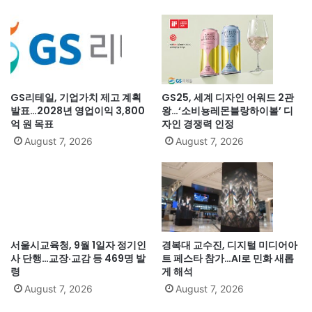
GS리테일, 기업가치 제고 계획
GS25, 세계 디자인 어워드 2관
발표…2028년 영업이익 3,800
왕…‘소비뇽레몬블랑하이볼’ 디
억 원 목표
자인 경쟁력 인정
August 7, 2026
August 7, 2026
서울시교육청, 9월 1일자 정기인
경복대 교수진, 디지털 미디어아
사 단행…교장·교감 등 469명 발
트 페스타 참가…AI로 민화 새롭
령
게 해석
August 7, 2026
August 7, 2026