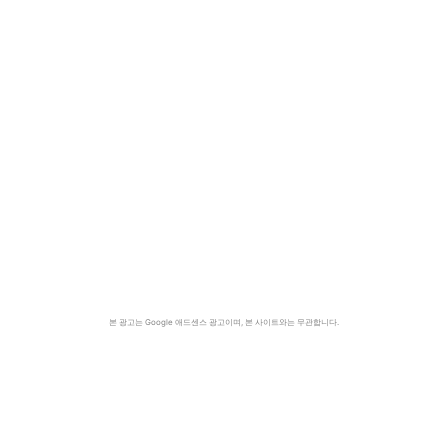
본 광고는 Google 애드센스 광고이며, 본 사이트와는 무관합니다.