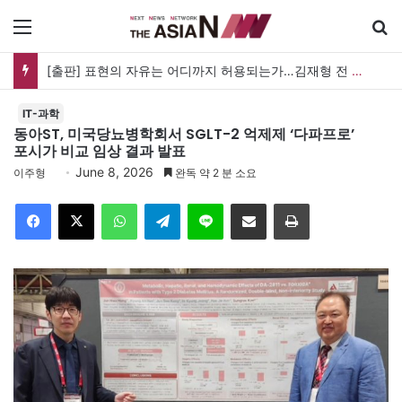
메뉴
검
[출판] 표현의 자유는 어디까지 허용되는가…김재형 전 대법관 ‘언론과 인격권’
IT-과학
동아ST, 미국당뇨병학회서 SGLT-2 억제제 ‘다파프로’
포시가 비교 임상 결과 발표
June 8, 2026
이주형
완독 약 2 분 소요
Facebook
X
WhatsApp
Telegram
Line
이메일
인쇄