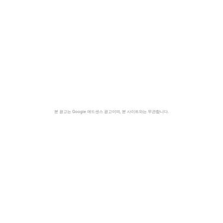
본 광고는 Google 애드센스 광고이며, 본 사이트와는 무관합니다.