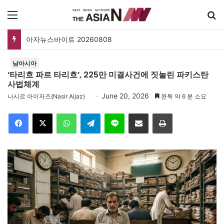
메뉴
검
아자뉴스바이트 20260808
남아시아
‘타리흐 파르 타리흐’, 225만 미결사건에 짓눌린 파키스탄
사법체계
June 20, 2026
나시르 아이자즈(Nasir Aijaz)
완독 약 6 분 소요
Facebook
X
WhatsApp
Telegram
Line
이메일
인쇄