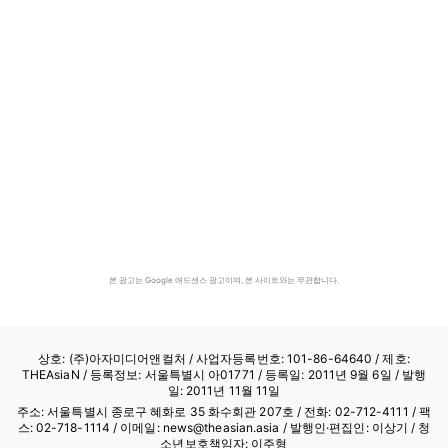
본 광고는 Google 애드센스 광고이며, 본 사이트와는 무관합니다.
상호: (주)아자미디어앤컬처 /
사업자등록번호: 101-86-64640
/ 제호:
THEAsiaN / 등록정보: 서울특별시 아01771 / 등록일: 2011년 9월 6일 / 발행
일: 2011년 11월 11일
주소: 서울특별시 종로구 혜화로 35 화수회관 207호 / 전화: 02-712-4111 /
팩
스: 02-718-1114
/ 이메일: news@theasian.asia / 발행인·편집인: 이상기 / 청
소년보호책임자: 이주형