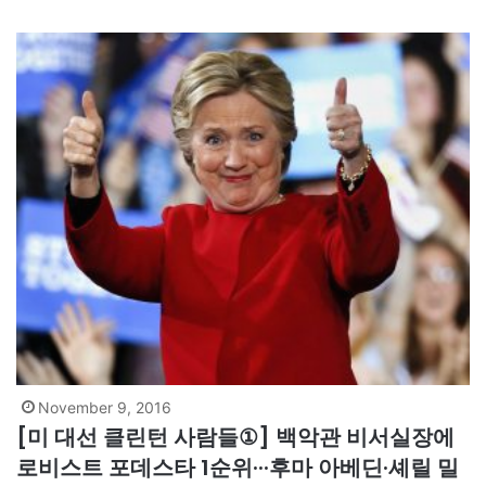
비판을 받았다. 셔먼은 2011년부터 힐러리의 국무부에서 이란과
의…
November 9, 2016
[미 대선 클린턴 사람들①] 백악관 비서실장에
로비스트 포데스타 1순위···후마 아베딘·셰릴 밀