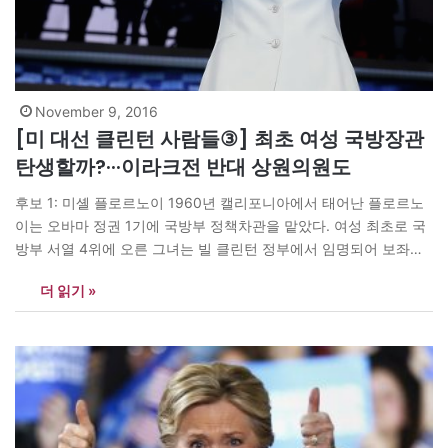
November 9, 2016
[미 대선 클린턴 사람들③] 최초 여성 국방장관
탄생할까?···이라크전 반대 상원의원도
후보 1: 미셸 플로르노이 1960년 캘리포니아에서 태어난 플로르노
이는 오바마 정권 1기에 국방부 정책차관을 맡았다. 여성 최초로 국
방부 서열 4위에 오른 그녀는 빌 클린턴 정부에서 임명되어 보좌관
으로 시작했다. 힐러리는 국무장관 시절 국방부와 국무부의 부처간
더 읽기 »
마찰을 최소화하고 협력하는 문화를 만들었다는 평가를 받고 있는
데 여기에 플로르노이의 역할이 컸다. 플로르노이는 아프가니스탄-
파키스탄에서 아프가니스탄군 훈련을 지원하고…