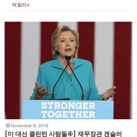
더 읽기 »
것은 클린턴의 건강상태와 관련해서다. 지난 50여년간 부통령으로
있다가 대통령직을 승계한 사람은 린든 존슨(케네디 사망), 제럴드
포드(닉슨 탄핵) 등 2명이다. 케인은…
November 9, 2016
[미 대선 클린턴 사람들④] 재무장관 겐슬러