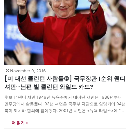
November 9, 2016
[미 대선 클린턴 사람들②] 국무장관 1순위 웬디
셔먼···남편 빌 클린턴 와일드 카드?
후보 1: 웬디 셔먼 1949년 뉴욕주에서 태어난 셔먼은 1988년부터
민주당에서 활동했다. 93년 셔먼은 국무부 차관으로 임명되어 94년
북미 제네바 합의에 참여했다. 2001년 셔먼은 <뉴욕 타임스>에 “북
한에 대응하는 유일한 방법은 대화를 시도하는 것”이라고 기고한 바
더 읽기 »
있다. 이는 후일 공화당 의원들에게 북한에 핵을 쥐여준 결정이라며