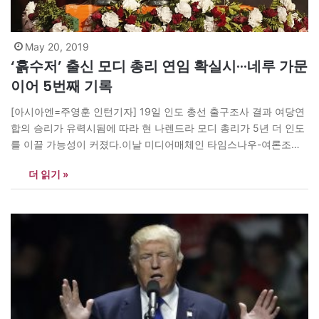
May 20, 2019
‘흙수저’ 출신 모디 총리 연임 확실시···네루 가문
이어 5번째 기록
[아시아엔=주영훈 인턴기자] 19일 인도 총선 출구조사 결과 여당연
합의 승리가 유력시됨에 따라 현 나렌드라 모디 총리가 5년 더 인도
를 이끌 가능성이 커졌다.이날 미디어매체인 타임스나우-여론조사
기관인 VMR 등의 출구조사 분석 결과에 따르면, 집권 인도국민당
더 읽기 »
(BJP)이 이끄는 정당연합 국민민주연합(NDA)은 연방하원 543석
가운데 절반(272석)을 훌쩍 넘어 압승을 거둘 것이 확실시된다. 출
구조사 예측대로 NDA가 과반의석을 차지하게 되면…