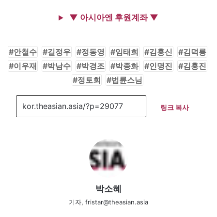
▼ 아시아엔 후원계좌 ▼
안철수
길정우
정동영
임태희
김홍신
김덕룡
이우재
박남수
박경조
박종화
인명진
김홍진
정토회
법륜스님
링크 복사
박소혜
기자, fristar@theasian.asia