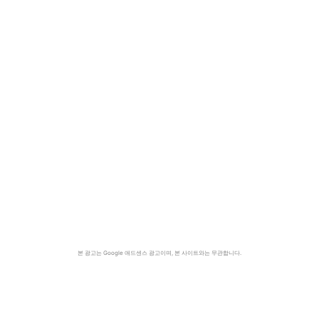
본 광고는 Google 애드센스 광고이며, 본 사이트와는 무관합니다.