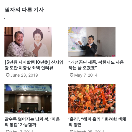
필자의 다른 기사
[5만원 지폐발행 10년②] 신사임
“개성공단 제품, 북한서도 사용
당 도안 이종상 화백 인터뷰
하는 날 오겠죠”
June 23, 2019
May 7, 2014
갈수록 멀어지는 남과 북, ‘마음
‘홀리’, “해피 홀리!” 화려한 색채
의 통합’ 가능할까
의 향연
May 7, 2014
March 25, 2014