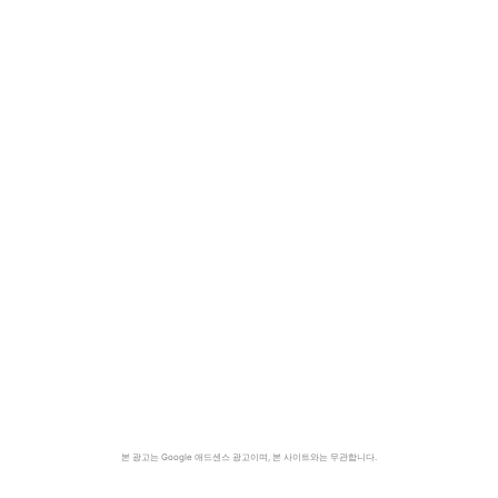
본 광고는 Google 애드센스 광고이며, 본 사이트와는 무관합니다.