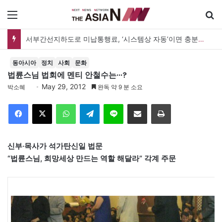
메뉴
서부간선지하도로 미납통행료, ‘시스템상 자동’이면 충분한가
동아시아
정치
사회
문화
법륜스님 법회에 멘티 안철수는···?
May 29, 2012
박소혜
완독 약 9 분 소요
Facebook
X
WhatsApp
Telegram
Line
이메일
인쇄
신부·목사가 석가탄신일 법문
“법륜스님, 희망세상 만드는 역할 해달라” 각계 주문