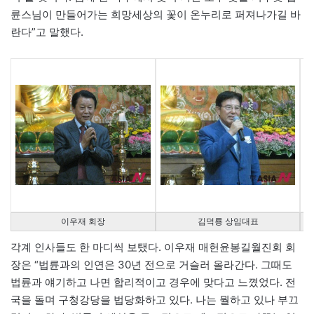
륜스님이 만들어가는 희망세상의 꽃이 온누리로 퍼져나가길 바
란다”고 말했다.
이우재 회장
김덕룡 상임대표
각계 인사들도 한 마디씩 보탰다. 이우재 매헌윤봉길월진회 회
장은 “법륜과의 인연은 30년 전으로 거슬러 올라간다. 그때도
법륜과 얘기하고 나면 합리적이고 경우에 맞다고 느꼈었다. 전
국을 돌며 구청강당을 법당화하고 있다. 나는 뭘하고 있나 부끄