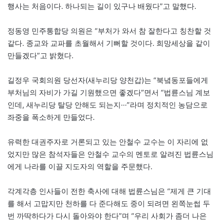
행사는 처음이다. 하나되는 길이 있구나 배웠다”고 말했다.
정동영 민주통합당 의원은 “부처가 와서 참 잘한다고 칭찬할 것
같다. 종교와 교파를 초월해서 기뻐할 것이다. 희망세상을 같이
만들겠다”고 밝혔다.
길정우 국회의원 당선자(새누리당 양천갑)는 “북녘동포들에게
부처님의 자비가 가길 기원했으면 좋겠다”면서 “법륜스님 계보
인데, 새누리당 탈당 안해도 되는지···”라며 정치적인 농담으로
좌중을 폭소하게 만들었다.
유력한 대권주자로 거론되고 있는 안철수 교수는 이 자리에 없
었지만 많은 참석자들은 안철수 교수의 멘토로 알려진 법륜스님
에게 나라를 이끌 지도자의 역할을 주문했다.
각계각층 인사들이 전한 축사에 대해 법륜스님은 “제게 큰 기대
를 해서 고맙지만 천하를 다 준다해도 중이 되려면 왼쪽눈썹 두
번 까딱하다가 다시 돌아와야 한다”며 “우리 사회가 좀더 나은