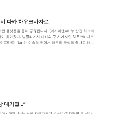
데시 다카 차우크바자르
어판 플랫폼을 통해 공유됩니다. [아시아엔=바누 란잔 차크라
단이 찾아왔다. 방글라데시 다카의 구 시가지인 차우크바자르
프타르(Iftar)는 이슬람 권에서 하루의 금식을 끝내고 해가
 유명한 명소다. 라마단 기간…
상 대기열…”
 [아시아엔=바누 란잔 차크라보티, 아시아기자협회, 방글라