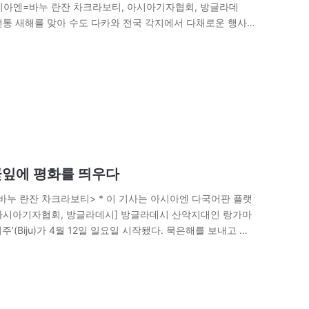
시아엔=바누 란잔 차크라보티, 아시아기자협회, 방글라데
. 전통 새해를 맞아 수도 다카와 전국 각지에서 다채로운 행사
단몬디 지역의 라빈드라 사로바르에선 시민…
꽃잎에 평화를 띄우다
=바누 란잔 차크라보티> * 이 기사는 아시아엔 다국어판 플랫
 아시아기자협회, 방글라데시] 방글라데시 산악지대인 랑가마
(Biju)가 4월 12일 일요일 시작됐다. 묵은해를 보내고 새
 아침 하천과 시냇물…