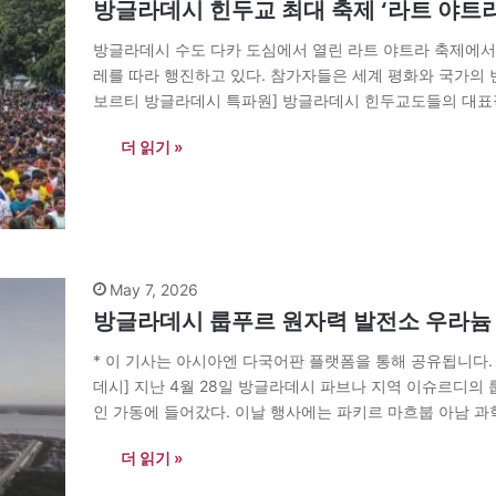
방글라데시 힌두교 최대 축제 ‘라트 야트라
방글라데시 수도 다카 도심에서 열린 라트 야트라 축제에서
레를 따라 행진하고 있다. 참가자들은 세계 평화와 국가의 
보르티 방글라데시 특파원] 방글라데시 힌두교도들의 대표적인 종
수도 다카를 비롯한 전국 각지에서 세계 평화와…
더 읽기 »
May 7, 2026
방글라데시 룹푸르 원자력 발전소 우라늄 
* 이 기사는 아시아엔 다국어판 플랫폼을 통해 공유됩니다.
데시] 지난 4월 28일 방글라데시 파브나 지역 이슈르디
인 가동에 들어갔다. 이날 행사에는 파키르 마흐붑 아남 과
시아 국영 원자력 기업 로사톰의 알렉세이 리하초프 사장…
더 읽기 »