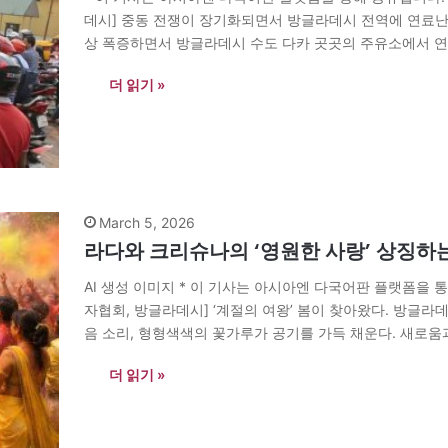
데시] 중동 전쟁이 장기화되면서 방글라데시 전역에 연료난이
상 폭증하면서 방글라데시 수도 다카 곳곳의 주유소에서 연
은 길면 최대 500m 이상 이어지고 있다. 연료가 고갈돼…
더 읽기 »
March 5, 2026
라다와 크리슈나의 ‘영원한 사랑’ 상징하
AI 생성 이미지 * 이 기사는 아시아엔 다국어판 플랫폼을 
자협회, 방글라데시] ‘계절의 여왕’ 봄이 찾아왔다. 방글라
음 소리, 형형색색의 꽃가루가 공기를 가득 채운다. 새로움과
일은 바산타 우츠브(봄 축제)와 돌 자트라(벵골 지역의 종
더 읽기 »