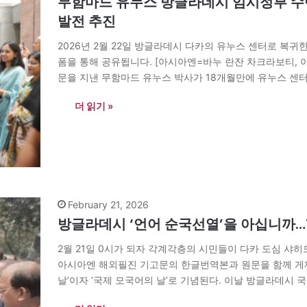
무함마드 유누스 방글라데시 임시정부 수반
발전 추진
2026년 2월 22일 방글라데시 다카의 유누스 센터로 복귀
폼을 통해 공유됩니다. [아시아엔=바누 란잔 차크라보티,
문을 지낸 무함마드 유누스 박사가 18개월만에 유누스 센터로 
월 17일까지 방글라데시 임시정부를 이끌며 13대 총선을 
더 읽기 »
February 21, 2026
방글라데시 ‘언어 순국선열’을 아십니까…1
2월 21일 0시가 되자 각계각층의 시민들이 다카 도심 샤
아시아엔 해외필진 기고문의 한글번역본과 원문을 함께 게재
날’이자 ‘국제 모국어의 날’로 기념된다. 이날 방글라데시 
은이들을 깊은 경의로 추모한다. “내 형제의 피로…