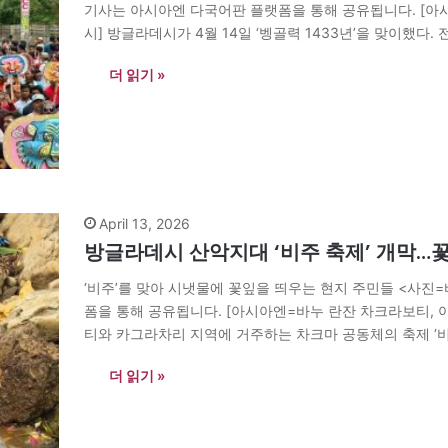
기사는 아시아엔 다국어판 플랫폼을 통해 공유됩니다. [아
시] 방글라데시가 4월 14일 ‘벵골력 1433년’을 맞이했다
들이 열렸다. <사진=바누 란잔 차크라보티> 이날 새벽 
더 읽기 »
April 13, 2026
방글라데시 산악지대 ‘비주 축제’ 개막…
‘비주’를 맞아 시냇물에 꽃잎을 띄우는 현지 주민들 <사진
폼을 통해 공유됩니다. [아시아엔=바누 란잔 차크라보티,
티와 카그라차리 지역에 거주하는 차크마 공동체의 축제 ‘비주’
해를 맞이하기 위한 축제다. 축제 기간 동안 사람들은 매일
더 읽기 »