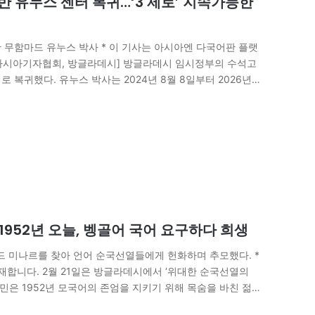
 유누스 센터 복귀…‘3 제로’ 지속가능한
한 무함마드 유누스 박사 * 이 기사는 아시아엔 다국어판 플랫
 아시아기자협회, 방글라데시] 방글라데시 임시정부의 수석고
복귀했다. 유누스 박사는 2024년 8월 8일부터 2026년 2
성공적으로 치렀다.…
952년 오늘, 벵골어 국어 요구하다 희생
히드 미나르를 찾아 언어 순국선열들에게 헌화하며 추모했다. *
합니다. 2월 21일은 방글라데시에서 ‘위대한 순국선열의
국민은 1952년 모국어의 존엄을 지키기 위해 목숨을 바친 젊