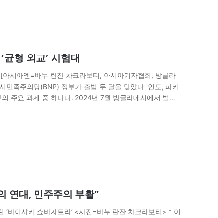
‘균형 외교’ 시험대
 [아시아엔=바누 란잔 차크라보티, 아시아기자협회, 방글라
민족주의당(BNP) 정부가 출범 두 달을 맞았다. 인도, 파키
 주요 과제 중 하나다. 2024년 7월 방글라데시에서 벌어
서 노벨상 수상자인 무함마드 유누스…
의 연대, 민주주의 부활”
린 ‘바이샤키 쇼바자트라’ <사진=바누 란잔 차크라보티> * 이