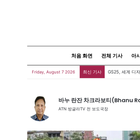
처음 화면
전체 기사
아
최신 기사
Friday, August 7 2026
바누 란잔 차크라보티(Bhanu Ran
ATN 방글라TV 전 보도국장