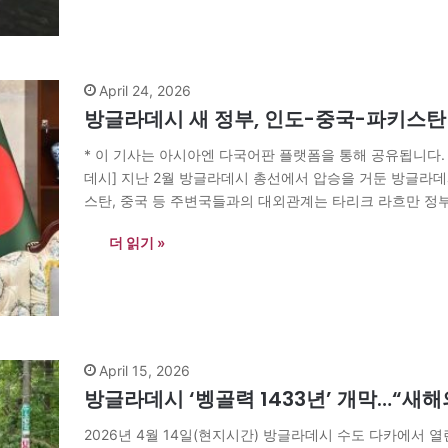
April 24, 2026
방글라데시 새 정부, 인도-중국-파키스탄 
* 이 기사는 아시아엔 다국어판 플랫폼을 통해 공유됩니다.
데시] 지난 2월 방글라데시 총선에서 압승을 거둔 방글라데시
스탄, 중국 등 주변국들과의 대외관계는 타리크 라흐만 정부의
진 대규모 시민운동으로 아와미연맹(AL) 정부가 붕괴하면
더 읽기 »
April 15, 2026
방글라데시 ‘벵골력 1433년’ 개막…“새해
2026년 4월 14일(현지시간) 방글라데시 수도 다카에서 열