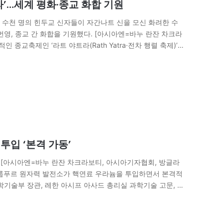
’…세계 평화·종교 화합 기원
 수천 명의 힌두교 신자들이 자간나트 신을 모신 화려한 수
번영, 종교 간 화합을 기원했다. [아시아엔=바누 란잔 차크라
교축제인 ‘라트 야트라(Rath Yatra·전차 행렬 축제)’가
투입 ‘본격 가동’
 [아시아엔=바누 란잔 차크라보티, 아시아기자협회, 방글라
의 룹푸르 원자력 발전소가 핵연료 우라늄을 투입하면서 본격적
학기술부 장관, 레한 아시프 아사드 총리실 과학기술 고문, 러