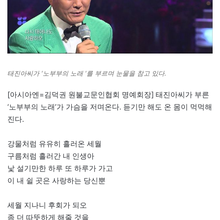
태진아씨가 ‘노부부의 노래 ‘를 부르며 눈물을 참고 있다.
[아시아엔=김덕권 원불교문인협회 명예회장] 태진아씨가 부른
‘노부부의 노래’가 가슴을 저며온다. 듣기만 해도 온 몸이 먹먹해
진다.
강물처럼 유유히 흘러온 세월
구름처럼 흘러간 내 인생아
낯 설기만한 하루 또 하루가 가고
이 내 쉴 곳은 사랑하는 당신뿐
세월 지나니 후회가 되오
좀 더 따뜻하게 해줄 것을