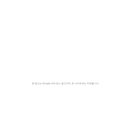
본 광고는 Google 애드센스 광고이며, 본 사이트와는 무관합니다.