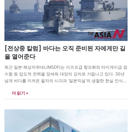
[전상중 칼럼] 바다는 오직 준비된 자에게만 길
을 열어준다
최근 일본 해상자위대(JMSDF)는 이즈모급 항모화와 타이게이급 잠
수함 등 압도적 전력을 앞세워 대양의 강자로 거듭나고 있다. 30년
넘게 바다를 지켜온 필자의 시각과 ‘일본직설’의 냉철한 현실 인식을
바탕으로, 우리의 해양 주권 수호를 위한 전략을 제시한다. 특히
더 읽기 »
2026년 현재 트럼프 행정부의 ‘호르무즈 역봉쇄(Counter-
Blockade)’ 전략과 이에 발맞춘 일본의 기민한 움직임은 우리에게
시급한 과제를 던져주고…