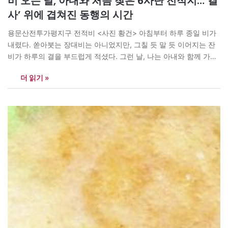
비 오는 날, 아내와 처음 찾은 6사단 전적지…‘결
사’ 위에 겹쳐진 동행의 시간
용문산전투가평지구 전적비 <사진 황건> 아침부터 하루 종일 비가
내렸다. 쏟아붓는 장대비는 아니었지만, 그칠 듯 말 듯 이어지는 잔
비가 하루의 결을 부드럽게 적셨다. 그런 날, 나는 아내와 함께 가평
의 한 전적지를 찾았다. 처음으로 함께 가는 전적지였다. 차를 몰고
더 읽기 »
좁고 가파른 언덕을 오르다 보니 더 이상 올라갈 수 없도록 바닥에
기둥이 박혀…