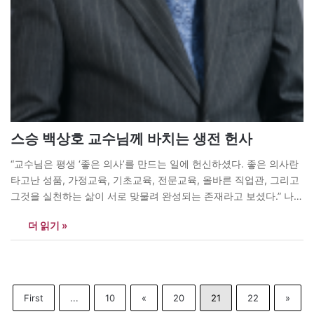
스승 백상호 교수님께 바치는 생전 헌사
“교수님은 평생 ‘좋은 의사’를 만드는 일에 헌신하셨다. 좋은 의사란
타고난 성품, 가정교육, 기초교육, 전문교육, 올바른 직업관, 그리고
그것을 실천하는 삶이 서로 맞물려 완성되는 존재라고 보셨다.” 나의
박사 지도교수이신 백상호 교수님은 1934년생으로, 지금 병원에 입
더 읽기 »
원해 계신다. 대장암 말기로 식사를 하지 못하시고 비경구 영양에 의
존하고 계신다. 머지않아 이별의 시간이 올 것 같다.…
First
...
10
«
20
21
22
»