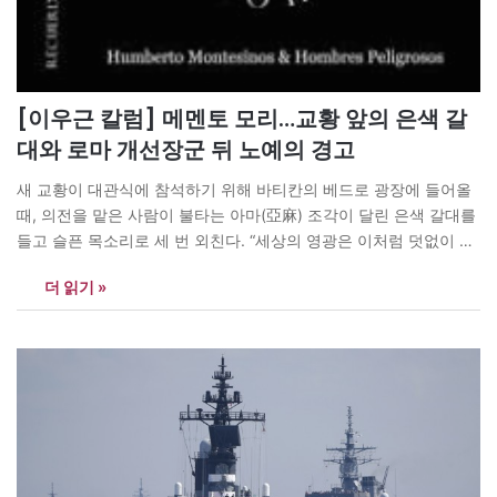
[이우근 칼럼] 메멘토 모리…교황 앞의 은색 갈
대와 로마 개선장군 뒤 노예의 경고
새 교황이 대관식에 참석하기 위해 바티칸의 베드로 광장에 들어올
때, 의전을 맡은 사람이 불타는 아마(亞麻) 조각이 달린 은색 갈대를
들고 슬픈 목소리로 세 번 외친다. “세상의 영광은 이처럼 덧없이 지
나가리라(Sic transit gloria mundi).” 갓 즉위한 교황에게 ‘종교권력
더 읽기 »
최정상의 자리도 일시적이고 덧없는 것’이라는 깨우침을 주는 겸손
의 가르침이다. 12세기에 시작된 이 의식은…