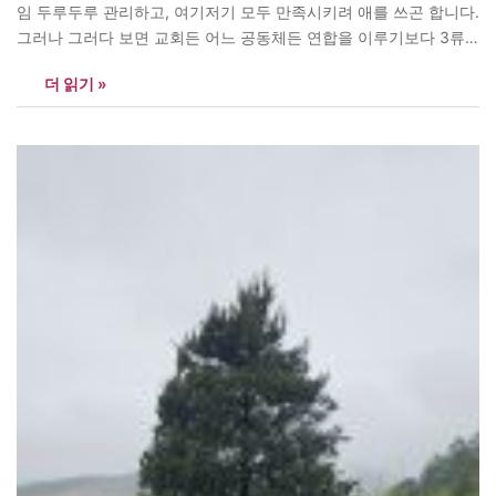
임 두루두루 관리하고, 여기저기 모두 만족시키려 애를 쓰곤 합니다.
그러나 그러다 보면 교회든 어느 공동체든 연합을 이루기보다 3류
정치판으로 전락하고 맙니다. 사진은 방글라데시에서 열린 로힝야
더 읽기 »
송환 반대 군중 “베냐민과 유다 자손 중에서 요새에 이르러 다윗에
게 나오매”(역대상 12:16)…