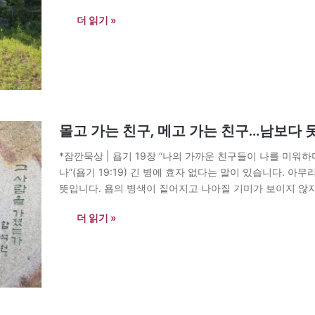
러나 내 눈길을 끈 것은 거대한…
더 읽기 »
몰고 가는 친구, 메고 가는 친구…남보다 
*잠깐묵상 | 욥기 19장 “나의 가까운 친구들이 나를 미
나”(욥기 19:19) 긴 병에 효자 없다는 말이 있습니다. 
뜻입니다. 욥의 병색이 짙어지고 나아질 기미가 보이지 않
들어 보면 짐을…
더 읽기 »