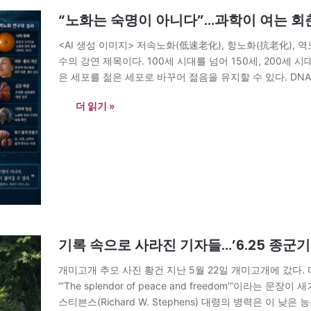
“노화는 숙명이 아니다”…과학이 여는 회
<AI 생성 이미지> 저속노화(低速老化), 항노화(抗老化), 역
수의 강연 제목이다. 100세 시대를 넘어 150세, 200세 
은 세포를 젊은 세포로 바꾸어 젊음을 유지할 수 있다. DNA
수명이 200세를 넘는 삶을 실현할 수도…
더 읽기 »
기록 속으로 사라진 기자들…’6.25 종군
개미고개 추모 사진 황건 지난 5월 22일 개미고개에 갔다. 미 제2
“‘The splendor of peace and freedom’”이라는 
스티븐스(Richard W. Stephens) 대령의 병력은 이 