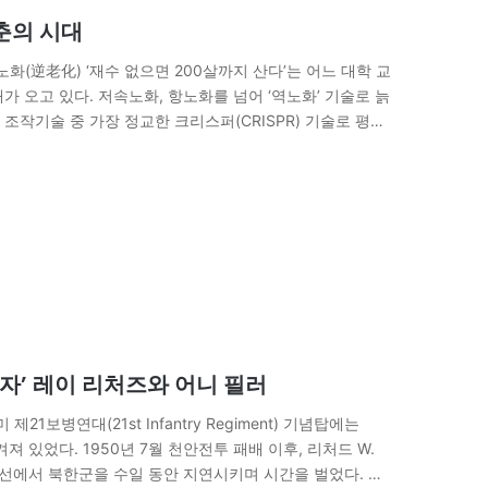
춘의 시대
노화(逆老化) ‘재수 없으면 200살까지 산다’는 어느 대학 교
시대가 오고 있다. 저속노화, 항노화를 넘어 ‘역노화’ 기술로 늙
 조작기술 중 가장 정교한 크리스퍼(CRISPR) 기술로 평균
기자’ 레이 리처즈와 어니 필러
1보병연대(21st Infantry Regiment) 기념탑에는
문장이 새겨져 있었다. 1950년 7월 천안전투 패배 이후, 리처드 W.
낮은 능선에서 북한군을 수일 동안 지연시키며 시간을 벌었다. 그