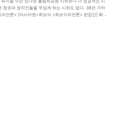
 유지할 수만 있다면 올림픽공원 시위보다 더 성공적인 시
 현 정권과 정치인들을 무섭게 하는 시위도 없다. 38년 가까
식의언론> [아시아엔=최보식 <최보식의언론> 편집인] 화요