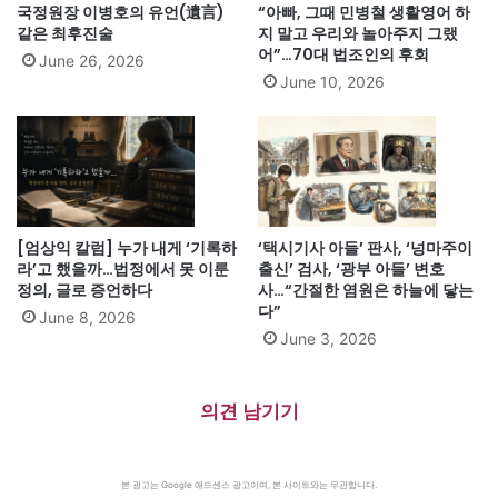
국정원장 이병호의 유언(遺言)
“아빠, 그때 민병철 생활영어 하
같은 최후진술
지 말고 우리와 놀아주지 그랬
어”…70대 법조인의 후회
June 26, 2026
June 10, 2026
[엄상익 칼럼] 누가 내게 ‘기록하
‘택시기사 아들’ 판사, ‘넝마주이
라’고 했을까…법정에서 못 이룬
출신’ 검사, ‘광부 아들’ 변호
정의, 글로 증언하다
사…“간절한 염원은 하늘에 닿는
다”
June 8, 2026
June 3, 2026
의견 남기기
본 광고는 Google 애드센스 광고이며, 본 사이트와는 무관합니다.