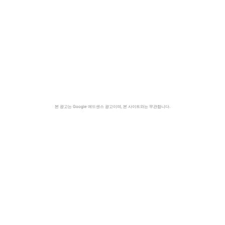
본 광고는 Google 애드센스 광고이며, 본 사이트와는 무관합니다.