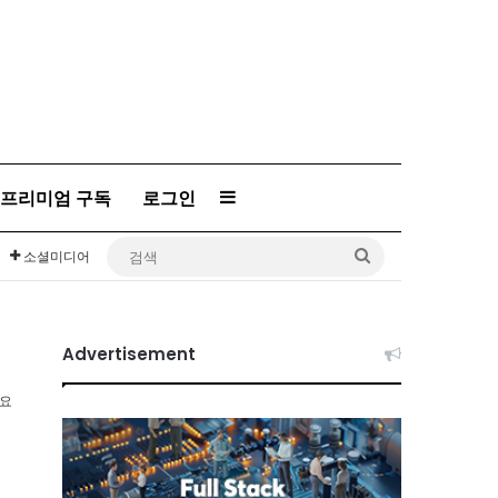
프리미엄 구독
로그인
Sidebar
검
소셜미디어
색
Advertisement
소요