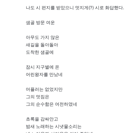
나도 시 편지를 받았으니 멋지게(?) 시로 화답했다.
샘골 방문 여운
아무도 가지 않은
새길을 돌아돌아
도착한 샘골에
잠시 지구별에 온
어린왕자를 만났네
머플러는 없었지만
그의 멋짐은
그의 순수함은 여전하였네
초록을 감싸안고
밤새 노래하는 시냇물소리는