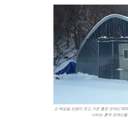
고 박상설 선생이 짓고 가꾼 홍천 오대산 600
나비는 혼자 오대산을