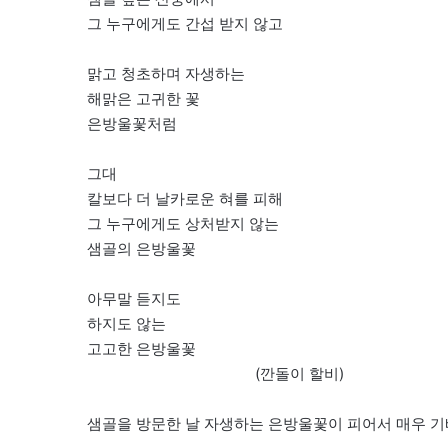
그 누구에게도 간섭 받지 않고
맑고 청초하며 자생하는
해맑은 고귀한 꽃
은방울꽃처럼
그대
칼보다 더 날카로운 혀를 피해
그 누구에게도 상처받지 않는
샘골의 은방울꽃
아무말 듣지도
하지도 않는
고고한 은방울꽃
(깐돌이 할비)
샘골을 방문한 날 자생하는 은방울꽃이 피어서 매우 기