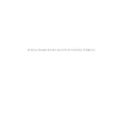
본 광고는 Google 애드센스 광고이며, 본 사이트와는 무관합니다.