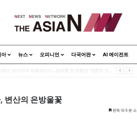
시아
뉴스
오피니언
다국어판
AI 에이전트
[출판] 표현의 자유는 어디까지 허용되는가…김재형 전 대법관 ‘언론과 인격권’
자, 변산의 은방울꽃
완독 약 5 분 