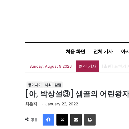
처음 화면
전체 기사
아
최신 기사
Sunday, August 9 2026
동아시아
사회
칼럼
[아, 박상설③] 샘골의 어린왕
최은자
January 22, 2022
Facebook
X
이메일
인쇄
공유