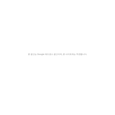
본 광고는 Google 애드센스 광고이며, 본 사이트와는 무관합니다.