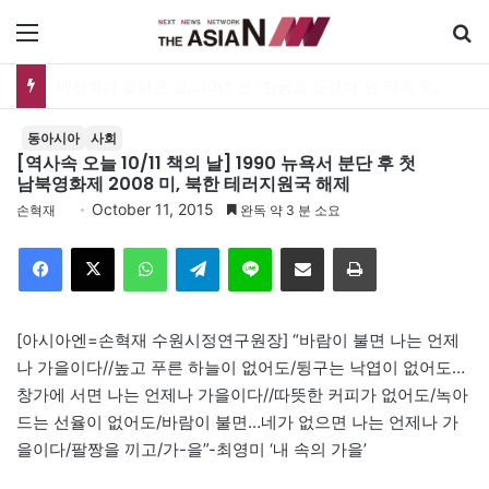
메뉴
배선희가 걸어온 길…10년 전 “한궁을 돕겠다”던 약속 묵묵히 실천
동아시아
사회
[역사속 오늘 10/11 책의 날] 1990 뉴욕서 분단 후 첫
남북영화제 2008 미, 북한 테러지원국 해제
October 11, 2015
손혁재
완독 약 3 분 소요
Facebook
X
WhatsApp
Telegram
Line
이메일
인쇄
[아시아엔=손혁재 수원시정연구원장] “바람이 불면 나는 언제
나 가을이다//높고 푸른 하늘이 없어도/뒹구는 낙엽이 없어도…
창가에 서면 나는 언제나 가을이다//따뜻한 커피가 없어도/녹아
드는 선율이 없어도/바람이 불면…네가 없으면 나는 언제나 가
을이다/팔짱을 끼고/가-을”-최영미 ‘내 속의 가을’