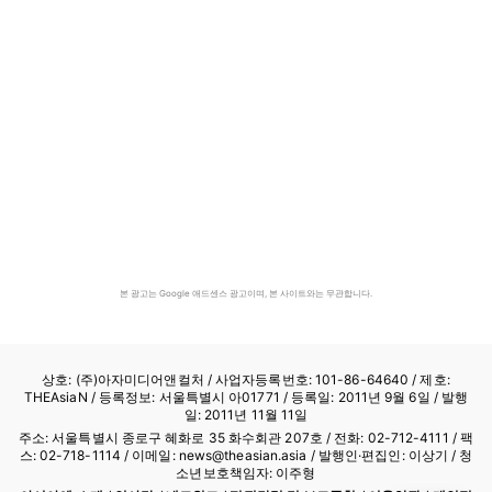
본 광고는 Google 애드센스 광고이며, 본 사이트와는 무관합니다.
상호: (주)아자미디어앤컬처 /
사업자등록번호: 101-86-64640
/ 제호:
THEAsiaN / 등록정보: 서울특별시 아01771 / 등록일: 2011년 9월 6일 / 발행
일: 2011년 11월 11일
주소: 서울특별시 종로구 혜화로 35 화수회관 207호 / 전화: 02-712-4111 /
팩
스: 02-718-1114
/ 이메일: news@theasian.asia / 발행인·편집인: 이상기 / 청
소년보호책임자: 이주형