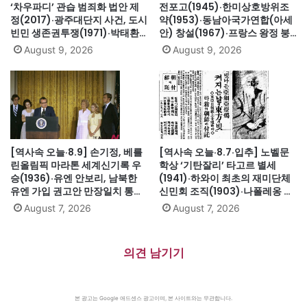
‘차우파디’ 관습 범죄화 법안 제
전포고(1945)·한미상호방위조
정(2017)·광주대단지 사건, 도시
약(1953)·동남아국가연합(아세
빈민 생존권투쟁(1971)·박태환,
안) 창설(1967)·프랑스 왕정 붕
베이징올림픽 자유형 400m 한
괴·루이 16세 폐위(1792)·무용가
August 9, 2026
August 9, 2026
국 수영 첫 금메달(2008)·파월,
최승희 별세(1969)·김대중 도쿄
美 첫 흑인 합참의장 지명(1989)
납치사건(1973)
[역사속 오늘·8.9] 손기정, 베를
[역사속 오늘·8.7·입추] 노벨문
린올림픽 마라톤 세계신기록 우
학상 ‘기탄잘리’ 타고르 별세
승(1936)·유엔 안보리, 남북한
(1941)·하와이 최초의 재미단체
유엔 가입 권고안 만장일치 통과
신민회 조직(1903)·나폴레옹 세
(1991)·싱가포르, 말레이시아에
인트헬레나섬 유배(1815)·英 해
August 7, 2026
August 7, 2026
서 분리 독립(1965)·닉슨, 워터
군, 스페인 무적함대 격파
게이트로 사상 첫 대통령 사임
(1588)·美 화성탐사로봇 큐리오
(1974)
시티 화성 착륙(2012)·日, 화이
의견 남기기
트리스트에서 한국 제외(2019)
본 광고는 Google 애드센스 광고이며, 본 사이트와는 무관합니다.