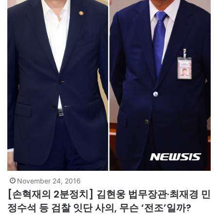
November 24, 2016
[손혁재의 2분정치] 김현웅 법무장관·최재경 민
정수석 등 검찰 잇단 사의, 무슨 ‘전조’일까?