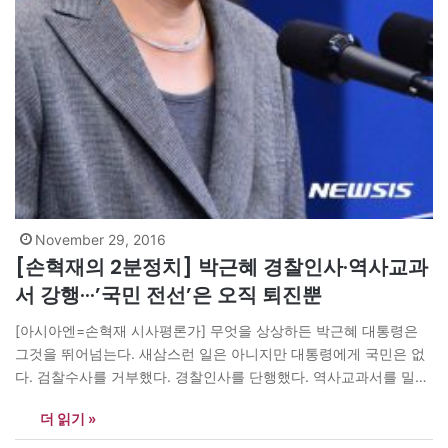
November 29, 2016
[손혁재의 2분정치] 박근혜 경찰인사·역사교과
서 강행···’국민 전선’은 오직 퇴진뿐
[아시아엔=손혁재 시사평론가] 무엇을 상상하든 박근혜 대통령은
그것을 뛰어넘는다. 새삼스런 일은 아니지만 대통령에게 국민은 없
다. 검찰수사를 거부했다. 경찰인사를 단행했다. 역사교과서를 밀어
붙인다. 특검 임명도 최대한 미루려할 것이다. 전선확장으로 국민시
더 읽기 »
선을 분산시키려 하지만 국민의 전선은 오직 하나 ‘퇴진’뿐이다.