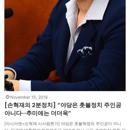
November 15, 2016
[손혁재의 2분정치] “야당은 촛불정치 주인공
아니다···추미애는 더더욱”
[아시아엔=손혁재 시사평론가] 야당은 촛불혁명의 주인공이 아니