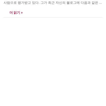
사람으로 평가받고 있다. 그가 최근 자신의 블로그에 다음과 같은 글
을 올렸다. 이를 공유하여 이 시대의 아픔을 함께 하려 한다.<편집자
더 읽기 »
> *가슴이 뭉클했다. 눈시울이 시큰했다. 2016년 11월 12일 서울 광
화문 광장. 새로운 내일을 만들어가는 도도한 역사의 흐름…