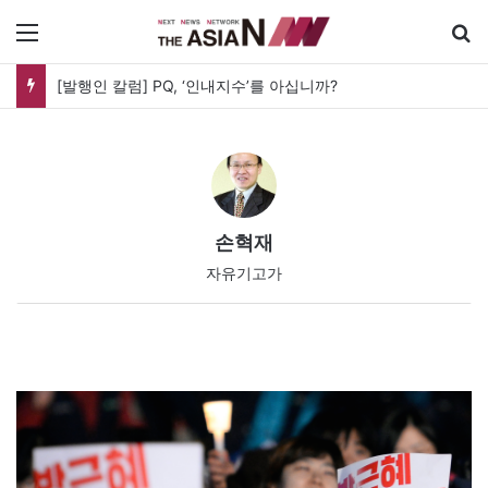
메뉴
‘최후의 5분’…두 발의 머스킷과 병사가 버티는 시간
손혁재
자유기고가