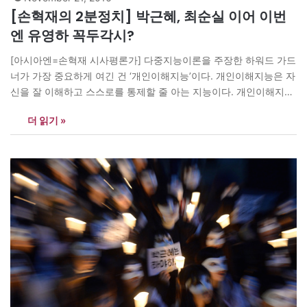
[손혁재의 2분정치] 박근혜, 최순실 이어 이번
엔 유영하 꼭두각시?
[아시아엔=손혁재 시사평론가] 다중지능이론을 주장한 하워드 가드
너가 가장 중요하게 여긴 건 ‘개인이해지능’이다. 개인이해지능은 자
신을 잘 이해하고 스스로를 통제할 줄 아는 지능이다. 개인이해지능
이 부족한 대통령이 변호인의 궤변과 억지에 솔깃해져 검찰조사 받
더 읽기 »
겠다던 약속을 차버린다면 안타깝지만 명예로운 퇴진은 물건너갈
것이다.