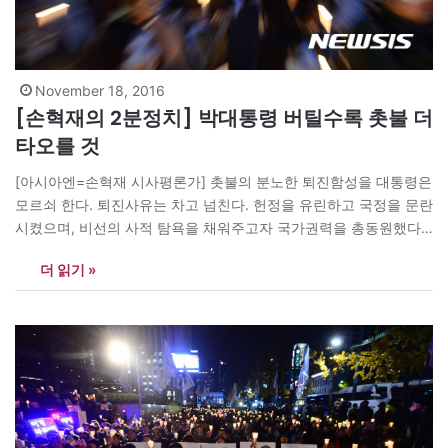
November 18, 2016
[손혁재의 2분정치] 박대통령 버틸수록 촛불 더
타오를 것
[아시아엔=손혁재 시사평론가] 촛불의 분노한 퇴진함성을 대통령은
모르쇠 한다. 퇴진사유는 차고 넘친다. 헌정을 유린하고 국정을 문란
시켰으며, 비선의 사적 탐욕을 채워주고자 국가권력을 총동원했다.
취임선서 내용을 몽땅 짓밟고 대선공약도 헌신짝처럼 버렸다. 그런
더 읽기 »
데도 버티는 후안무치에 더 많은 시민이 모일 것이다.