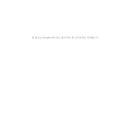
본 광고는 Google 애드센스 광고이며, 본 사이트와는 무관합니다.