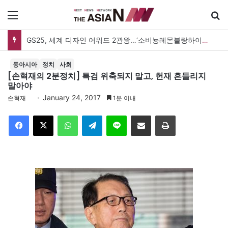
메뉴
GS25, 세계 디자인 어워드 2관왕…‘소비뇽레몬블랑하이볼’ 디자인 경쟁력 인정
동아시아
정치
사회
[손혁재의 2분정치] 특검 위축되지 말고, 헌재 흔들리지
말아야
January 24, 2017
손혁재
1분 이내
Facebook
X
WhatsApp
Telegram
Line
이메일
인쇄