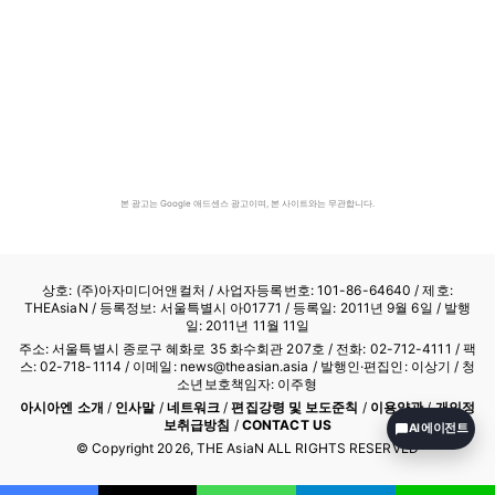
본 광고는 Google 애드센스 광고이며, 본 사이트와는 무관합니다.
상호: (주)아자미디어앤컬처 /
사업자등록번호: 101-86-64640
/ 제호:
THEAsiaN / 등록정보: 서울특별시 아01771 / 등록일: 2011년 9월 6일 / 발행
일: 2011년 11월 11일
주소: 서울특별시 종로구 혜화로 35 화수회관 207호 / 전화: 02-712-4111 /
팩
스: 02-718-1114
/ 이메일: news@theasian.asia / 발행인·편집인: 이상기 / 청
소년보호책임자: 이주형
아시아엔 소개
/
인사말
/
네트워크
/
편집강령 및 보도준칙
/
이용약관
/
개인정
보취급방침
/
CONTACT US
AI 에이전트
© Copyright
2026
, THE AsiaN ALL RIGHTS RESERVED