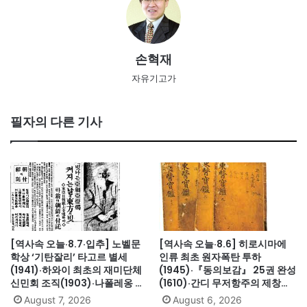
손혁재
자유기고가
필자의 다른 기사
[역사속 오늘·8.7·입추] 노벨문
[역사속 오늘·8.6] 히로시마에
학상 ‘기탄잘리’ 타고르 별세
인류 최초 원자폭탄 투하
(1941)·하와이 최초의 재미단체
(1945)·『동의보감』 25권 완성
신민회 조직(1903)·나폴레옹 세
(1610)·간디 무저항주의 제창
인트헬레나섬 유배(1815)·英 해
(1931)·대전엑스포 개막(1993)·
August 7, 2026
August 6, 2026