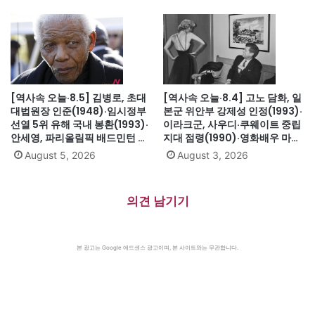
군, 스페인 무적함대 격파
자메이카, 영국에서 독립(1962)
(1588)·美 화성탐사로봇 큐리오
시티 화성 착륙(2012)·日, 화이
트리스트에서 한국 제외(2019)
[역사속 오늘·8.5] 김병로, 초대
[역사속 오늘·8.4] 고노 담화, 일
대법원장 인준(1948)·임시정부
본군 위안부 강제성 인정(1993)·
선열 5위 유해 국내 봉환(1993)·
이라크군, 사우디·쿠웨이트 중립
안세영, 파리올림픽 배드민턴 여
지대 점령(1990)·영화배우 마릴
자단식 금메달(2024)·하시나 방
린 먼로 의문의 죽음(1962)
August 5, 2026
August 3, 2026
글라데시 총리 인도 망명
(2024)·미·영·소, 부분적 핵실험
금지조약 조인(1963)·넬슨 만델
의견 남기기
라 체포, 27년 옥고의 시작
(1962)
본 광고는 Google 애드센스 광고이며, 본 사이트와는 무관합니다.