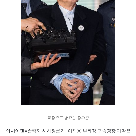
특검으로 향하는 김기춘
[아시아엔=손혁재 시사평론가] 이재용 부회장 구속영장 기각은