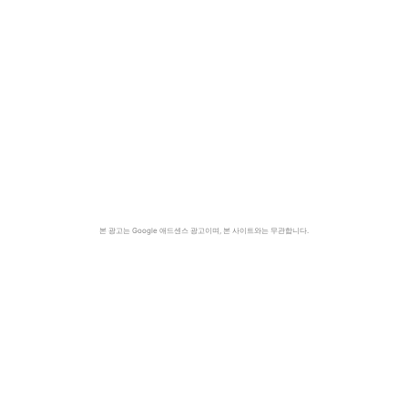
본 광고는 Google 애드센스 광고이며, 본 사이트와는 무관합니다.