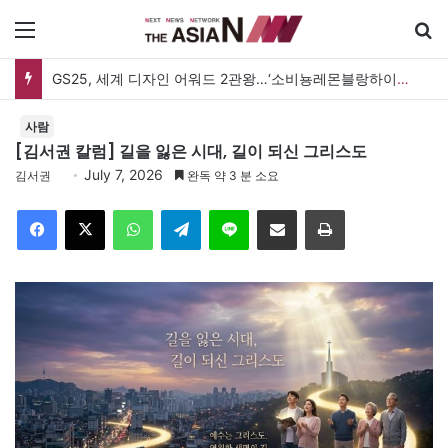
메뉴
검
GS25, 세계 디자인 어워드 2관왕…‘소비뇽레몬블랑하이볼’ 디자인 경쟁력 인정
사람
[김서권 칼럼] 길을 잃은 시대, 길이 되신 그리스도
July 7, 2026
김서권
완독 약 3 분 소요
Facebook
X
WhatsApp
Telegram
Line
이메일
인쇄