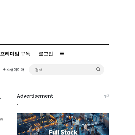
Sidebar
프리미엄 구독
로그인
검
소셜미디어
색
아
Advertisement
소요