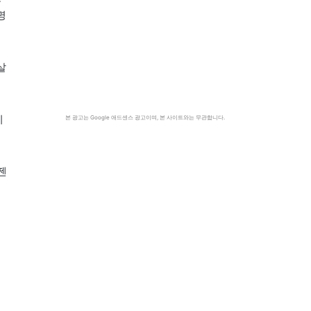
명
살
기
본 광고는 Google 애드센스 광고이며, 본 사이트와는 무관합니다.
젠