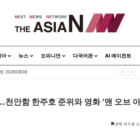
시아
뉴스
오피니언
다국어판
AI 에이전트
 20260808
…천안함 한주호 준위와 영화 ‘맨 오브 
완독 약 5 분 