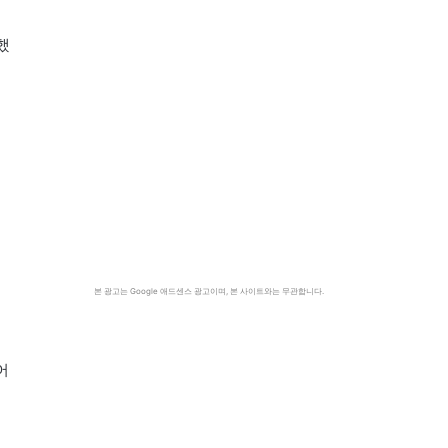
했
시
이
본 광고는 Google 애드센스 광고이며, 본 사이트와는 무관합니다.
어
고