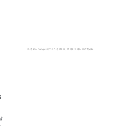
주
본 광고는 Google 애드센스 광고이며, 본 사이트와는 무관합니다.
힌
을
달
가