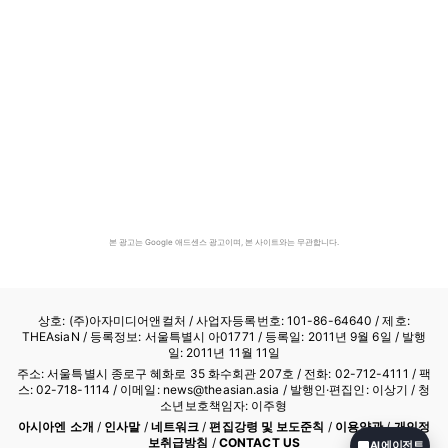
본 광고는 Google 애드센스 광고이며, 본 사이트와는 무관합니다.
상호: (주)아자미디어앤컬처 /
사업자등록번호: 101-86-64640
/ 제호:
THEAsiaN / 등록정보: 서울특별시 아01771 / 등록일: 2011년 9월 6일 / 발행
일: 2011년 11월 11일
주소: 서울특별시 종로구 혜화로 35 화수회관 207호 / 전화: 02-712-4111 /
팩
스: 02-718-1114
/ 이메일: news@theasian.asia / 발행인·편집인: 이상기 / 청
소년보호책임자: 이주형
아시아엔 소개
/
인사말
/
네트워크
/
편집강령 및 보도준칙
/
이용약관
/
개인정
보취급방침
/
CONTACT US
AI 에이전트