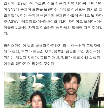
일간지 <Dawn>에 따르면, 신드주 쿤리 지역 시아파 주민 4명
이 SNS에 종교적 표현을 올렸다는 이유로 신성모독 혐의로 고
발되었다. 이는 금지된 극단주의 단체인 아흘레 순나트 왈 자마
앗(ASWJ), 테흐리크-에-라바이크(TLP), 자미아트 울레마-이-
이슬람(JUI-F), 자마트 이슬라미 등 단체의 압력에 따른 것이었
다.
파키스탄이 이 법의 남용과 마주하지 않는 한—허위 고발자에
대한 책임, 무고한 이들의 보호, 공포와 침묵의 문화 종식—이
위기는 계속될 것이다. 그리고 매년, 정의란 이름 아래 희생된
이들의 명단은 더 많아질 것이다.