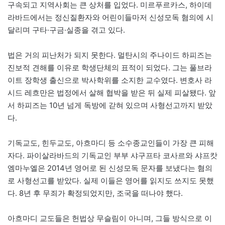
구속되고 지역사회는 큰 상처를 입었다. 미르푸르카스, 하이데
라바드에서는 정신질환자와 어린이들마저 신성모독 혐의에 시
달리며 구타·구금·실종을 겪고 있다.
법은 거의 피난처가 되지 못한다. 멀탄시의 주나이드 하피즈는
진보적 견해를 이유로 학생단체의 표적이 되었다. 그는 풀브라
이트 장학생 출신으로 박사학위를 소지한 교수였다. 변호사 라
시드 레흐만은 법정에서 살해 협박을 받은 뒤 실제 피살됐다. 앞
서 하피즈는 10년 넘게 독방에 갇혀 있으며 사형선고까지 받았
다.
기독교도, 힌두교도, 아흐마디 등 소수종교인들이 가장 큰 피해
자다. 파이살라바드의 기독교인 부부 샤구프타 코사르와 샤프캇
엠마누엘은 2014년 영어로 된 신성모독 문자를 보냈다는 혐의
로 사형선고를 받았다. 실제 이들은 영어를 읽지도 쓰지도 못했
다. 8년 후 무죄가 확정되었지만, 조국을 떠나야 했다.
아흐마디 교도들은 헌법상 무슬림이 아니며, 그들 방식으로 이