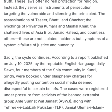
truth. These laws offer no real protection for religion.
Instead, they serve as instruments of persecution,
targeting the vulnerable and silencing the principled. The
assassinations of Taseer, Bhatti, and Chachar; the
lynchings of Priyantha Kumara and Mashal Khan; the
shattered lives of Asia Bibi, Junaid Hafeez, and countless
others—these are not isolated incidents but symptoms of a
systemic failure of justice and humanity.
Sadly, the cycle continues. According to a report published
on July 10, 2025, by the reputable English-language daily
Dawn
, four members of the Shia community in Kunri,
Sindh, were booked under blasphemy charges for
allegedly posting content on social media deemed
disrespectful to certain beliefs. The cases were registered
under pressure from activists of the banned extremist
group Ahle Sunnat Wal Jamaat (ASWJ), along with
Tehreek-i-Labbaik Pakistan (TLP), Jamiat Ulema-i-Islam-