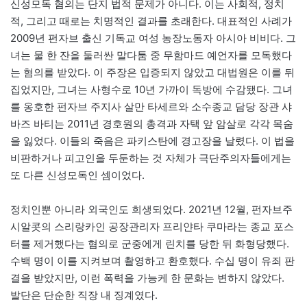
신성모독 혐의는 단지 법적 문제가 아니다. 이는 사회적, 정치
적, 그리고 때로는 치명적인 결과를 초래한다. 대표적인 사례가
2009년 펀자브 출신 기독교 여성 농장노동자 아시아 비비다. 그
녀는 물 한 잔을 둘러싼 말다툼 중 무함마드 예언자를 모독했다
는 혐의를 받았다. 이 주장은 입증되지 않았고 대법원은 이를 뒤
집었지만, 그녀는 사형수로 10년 가까이 독방에 수감됐다. 그녀
를 옹호한 펀자브 주지사 살만 타세르와 소수종교 담당 장관 샤
바즈 바티는 2011년 경호원의 총격과 자택 앞 암살로 각각 목숨
을 잃었다. 이들의 죽음은 파키스탄에 경고장을 날렸다. 이 법을
비판하거나 피고인을 두둔하는 것 자체가 극단주의자들에게는
또 다른 신성모독인 셈이었다.
정치인뿐 아니라 외국인도 희생되었다. 2021년 12월, 펀자브주
시알콧의 스리랑카인 공장관리자 프리얀타 쿠마라는 종교 포스
터를 제거했다는 혐의로 군중에게 린치를 당한 뒤 화형당했다.
수백 명이 이를 지켜보며 촬영하고 환호했다. 수십 명이 유죄 판
결을 받았지만, 이런 폭력을 가능케 한 문화는 변하지 않았다.
발단은 단순한 직장 내 징계였다.