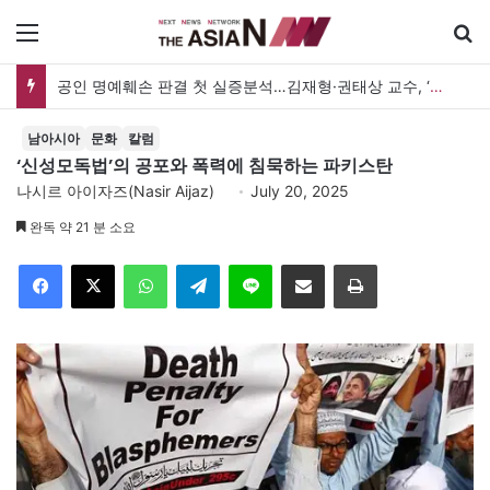
메뉴
검
공인 명예훼손 판결 첫 실증분석…김재형·권태상 교수, ‘공인 보도준칙’ 제안도
남아시아
문화
칼럼
‘신성모독법’의 공포와 폭력에 침묵하는 파키스탄
나시르 아이자즈(Nasir Aijaz)
July 20, 2025
완독 약 21 분 소요
Facebook
X
WhatsApp
Telegram
Line
이메일
인쇄