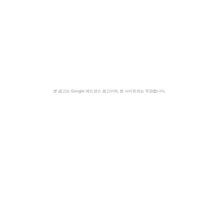
본 광고는 Google 애드센스 광고이며, 본 사이트와는 무관합니다.