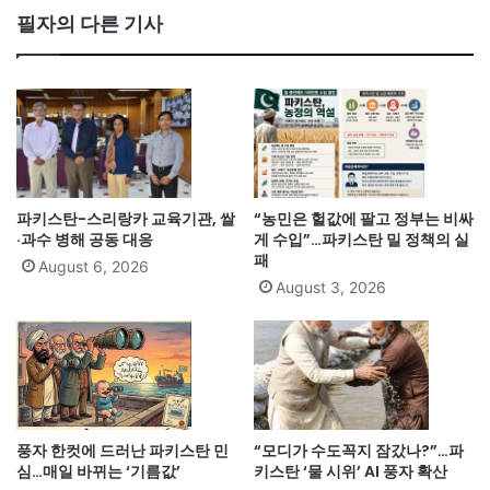
필자의 다른 기사
파키스탄-스리랑카 교육기관, 쌀
“농민은 헐값에 팔고 정부는 비싸
·과수 병해 공동 대응
게 수입”…파키스탄 밀 정책의 실
패
August 6, 2026
August 3, 2026
풍자 한컷에 드러난 파키스탄 민
“모디가 수도꼭지 잠갔나?”…파
심…매일 바뀌는 ‘기름값’
키스탄 ‘물 시위’ AI 풍자 확산