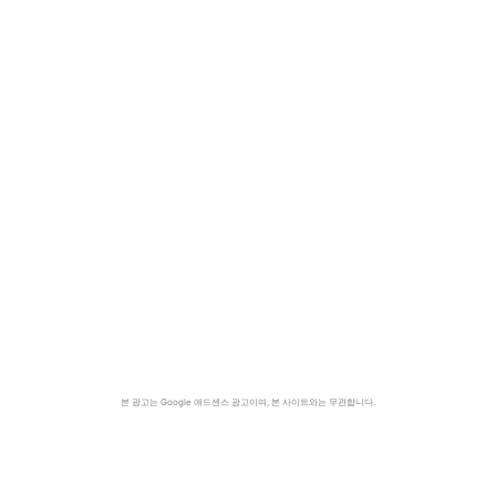
본 광고는 Google 애드센스 광고이며, 본 사이트와는 무관합니다.