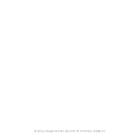
본 광고는 Google 애드센스 광고이며, 본 사이트와는 무관합니다.