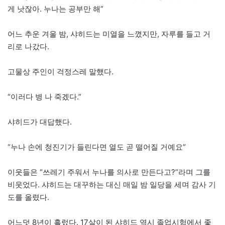
게 낫잖아. 누나는 공부만 해”
어느 추운 겨울 밤, 샤히드는 미열을 느꼈지만, 자루를 들고 거
리로 나갔다.
고물상 주인이 걱정스레 말했다.
“이러다 병 나 죽겠다.”
샤히드가 대답했다.
“누나 손에 청진기가 들린다면 열도 곧 떨어질 거예요”
이웃들은 “쓰레기 주워서 누나를 의사로 만든다고?”라며 그를
비웃었다. 샤히드는 대꾸하는 대신 매일 밤 일당을 세며 감사 기
도를 올렸다.
어느덧 8년이 흘렀다. 17살이 된 샤히드 역시 졸업시험에서 좋