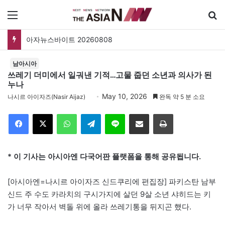
메뉴
검
아자뉴스바이트 20260808
남아시아
쓰레기 더미에서 일궈낸 기적…고물 줍던 소년과 의사가 된
누나
May 10, 2026
나시르 아이자즈(Nasir Aijaz)
완독 약 5 분 소요
Facebook
X
WhatsApp
Telegram
Line
이메일
인쇄
* 이 기사는 아시아엔 다국어판 플랫폼을 통해 공유됩니다.
[아시아엔=나시르 아이자즈 신드쿠리에 편집장] 파키스탄 남부
신드 주 수도 카라치의 구시가지에 살던 9살 소년 샤히드는 키
가 너무 작아서 벽돌 위에 올라 쓰레기통을 뒤지곤 했다.