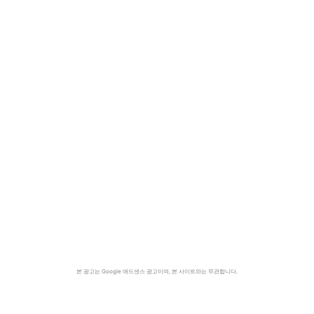
본 광고는 Google 애드센스 광고이며, 본 사이트와는 무관합니다.