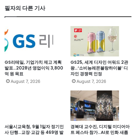
필자의 다른 기사
GS리테일, 기업가치 제고 계획
GS25, 세계 디자인 어워드 2관
발표…2028년 영업이익 3,800
왕…‘소비뇽레몬블랑하이볼’ 디
억 원 목표
자인 경쟁력 인정
August 7, 2026
August 7, 2026
서울시교육청, 9월 1일자 정기인
경복대 교수진, 디지털 미디어아
사 단행…교장·교감 등 469명 발
트 페스타 참가…AI로 민화 새롭