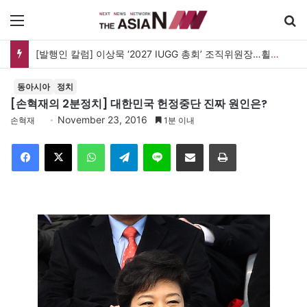
메뉴
[발행인 칼럼] 이상묵 ‘2027 IUGG 총회’ 조직위원장…휠체어 위에서 지구를 움직이는 학자
동아시아
정치
[손혁재의 2분정치] 대한민국 헌정중단 진짜 원인은?
November 23, 2016
손혁재
1분 이내
Facebook
X
WhatsApp
Telegram
Line
이메일
인쇄