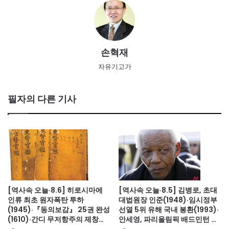
손혁재
자유기고가
필자의 다른 기사
[역사속 오늘·8.6] 히로시마에
[역사속 오늘·8.5] 김병로, 초대
인류 최초 원자폭탄 투하
대법원장 인준(1948)·임시정부
(1945)·『동의보감』 25권 완성
선열 5위 유해 국내 봉환(1993)·
(1610)·간디 무저항주의 제창
안세영, 파리올림픽 배드민턴 여