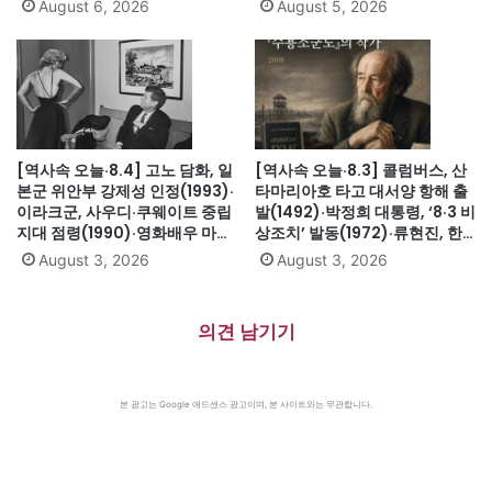
(1931)·대전엑스포 개막(1993)·
자단식 금메달(2024)·하시나 방
August 6, 2026
August 5, 2026
자메이카, 영국에서 독립(1962)
글라데시 총리 인도 망명
(2024)·미·영·소, 부분적 핵실험
금지조약 조인(1963)·넬슨 만델
라 체포, 27년 옥고의 시작
(1962)
[역사속 오늘·8.4] 고노 담화, 일
[역사속 오늘·8.3] 콜럼버스, 산
본군 위안부 강제성 인정(1993)·
타마리아호 타고 대서양 항해 출
이라크군, 사우디·쿠웨이트 중립
발(1492)·박정희 대통령, ‘8·3 비
지대 점령(1990)·영화배우 마릴
상조치’ 발동(1972)·류현진, 한
린 먼로 의문의 죽음(1962)
국인 메이저리그 신인 첫 10승
August 3, 2026
August 3, 2026
(2013)·핵잠수함 노틸러스호, 잠
수 상태로 북극 첫 횡단
(1958)·『수용소군도』 솔제니
의견 남기기
친 별세(2008)
본 광고는 Google 애드센스 광고이며, 본 사이트와는 무관합니다.