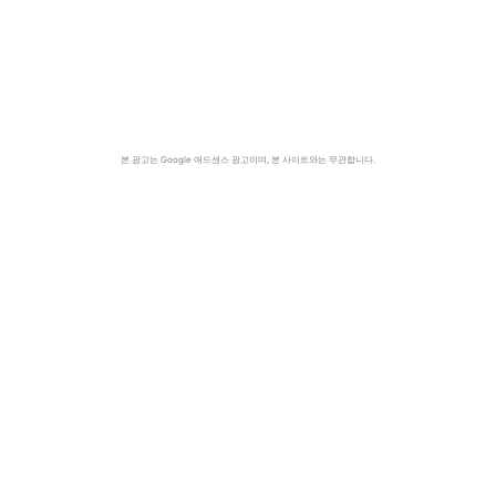
본 광고는 Google 애드센스 광고이며, 본 사이트와는 무관합니다.