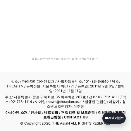
본 광고는 Google 애드센스 광고이며, 본 사이트와는 무관합니다.
상호: (주)아자미디어앤컬처 /
사업자등록번호: 101-86-64640
/ 제호:
THEAsiaN / 등록정보: 서울특별시 아01771 / 등록일: 2011년 9월 6일 / 발행
일: 2011년 11월 11일
주소: 서울특별시 종로구 혜화로 35 화수회관 207호 / 전화: 02-712-4111 /
팩
스: 02-718-1114
/ 이메일: news@theasian.asia / 발행인·편집인: 이상기 / 청
소년보호책임자: 이주형
아시아엔 소개
/
인사말
/
네트워크
/
편집강령 및 보도준칙
/
이용약관
/
개인정
보취급방침
/
CONTACT US
AI 에이전트
© Copyright
2026
, THE AsiaN ALL RIGHTS RESERVED