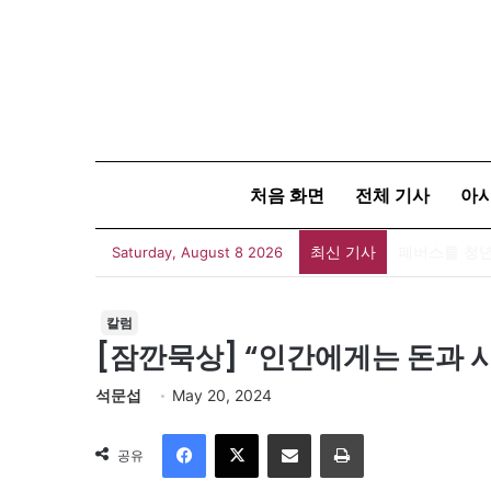
처음 화면
전체 기사
아
최신 기사
[발행인 칼럼]
Saturday, August 8 2026
칼럼
[잠깐묵상] “인간에게는 돈과 
석문섭
May 20, 2024
Facebook
X
이메일
인쇄
공유