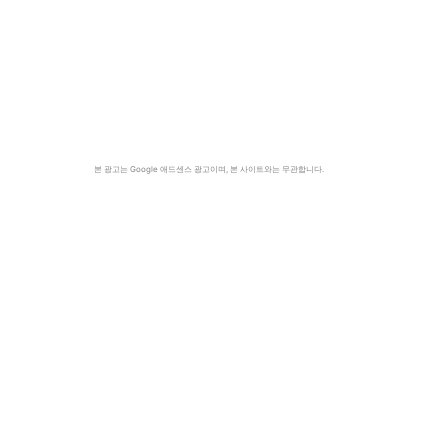
본 광고는 Google 애드센스 광고이며, 본 사이트와는 무관합니다.