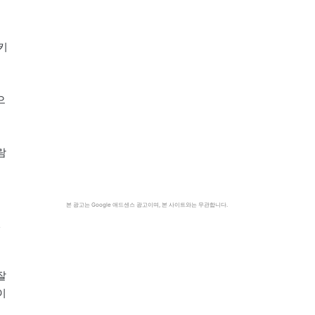
키
으
람
는
본 광고는 Google 애드센스 광고이며, 본 사이트와는 무관합니다.
면
잘
이