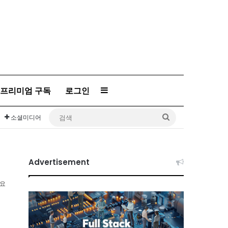
프리미엄 구독
로그인
Sidebar
검
소셜미디어
색
Advertisement
소요