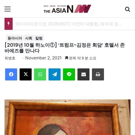
메뉴
[아시아라운드업 20260807] 미얀마 대통령, 태국과 정상회담…아세안 관계개선 모색
동아시아
사회
칼럼
[2019년 10월 하노이①] ‘트럼프-김정은 회담’ 호텔서 존
바에즈를 만나다
November 2, 2021
최병효
완독 약 9 분 소요
Facebook
X
WhatsApp
Telegram
Line
이메일
인쇄