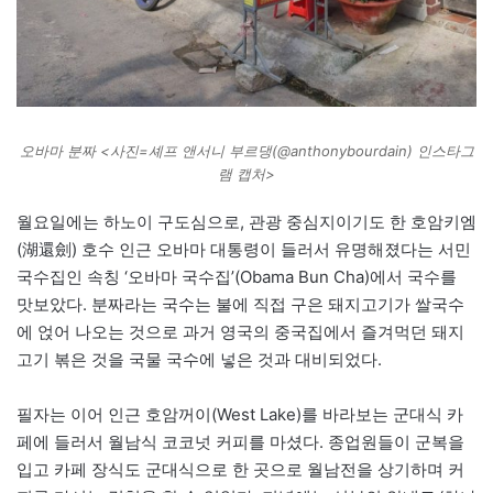
오바마 분짜 <사진=셰프 앤서니 부르댕(@anthonybourdain) 인스타그
램 캡처>
월요일에는 하노이 구도심으로, 관광 중심지이기도 한 호암키엠
(湖還劍) 호수 인근 오바마 대통령이 들러서 유명해졌다는 서민
국수집인 속칭 ‘오바마 국수집’(Obama Bun Cha)에서 국수를
맛보았다. 분짜라는 국수는 불에 직접 구은 돼지고기가 쌀국수
에 얹어 나오는 것으로 과거 영국의 중국집에서 즐겨먹던 돼지
고기 볶은 것을 국물 국수에 넣은 것과 대비되었다.
필자는 이어 인근 호암꺼이(West Lake)를 바라보는 군대식 카
페에 들러서 월남식 코코넛 커피를 마셨다. 종업원들이 군복을
입고 카페 장식도 군대식으로 한 곳으로 월남전을 상기하며 커