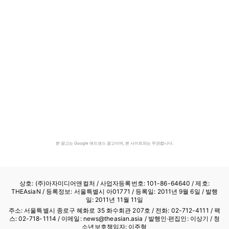
본 광고는 Google 애드센스 광고이며, 본 사이트와는 무관합니다.
상호: (주)아자미디어앤컬처 /
사업자등록번호: 101-86-64640
/ 제호:
THEAsiaN / 등록정보: 서울특별시 아01771 / 등록일: 2011년 9월 6일 / 발행
일: 2011년 11월 11일
주소: 서울특별시 종로구 혜화로 35 화수회관 207호 / 전화: 02-712-4111 /
팩
스: 02-718-1114
/ 이메일: news@theasian.asia / 발행인·편집인: 이상기 / 청
소년보호책임자: 이주형