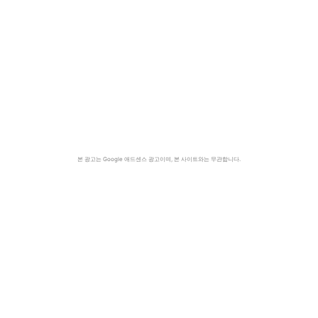
본 광고는 Google 애드센스 광고이며, 본 사이트와는 무관합니다.