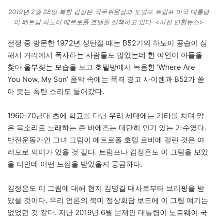
2019년 2월 28일 북한 김정은 국무위원장과 도널드 트럼프 미국 대통령
이 베트남 하노이 메르로폴 호텔을 산책하고 있다. <사진 연합뉴스>
전쟁 중 방문한 1972년 성탄절 때는 B52기의 하노이 공습이 심
해서 거리에서 폭사하는 사람들도 많았는데 한 여인이 아들을
찾아 울부짖는 모습을 보고 호텔방에서 녹음한 ‘Where Are
You Now, My Son’ 음악 속에는 폭격 경고 사이렌과 B52가 쏟
아 붓는 폭탄 소리도 들어갔다.
1960-70년대 초에 학교를 다닌 우리 세대에는 기타를 치며 맑
은 목소리로 노래하는 존 바에즈는 대단히 인기 있는 가수였다.
반전운동가인 그녀 그림이 메트로폴 호텔 로비에 걸린 것은 여
러모로 의미가 있을 것 같다. 트럼프나 김정은도 이 그림을 보았
을 터인데 어떤 느낌을 받았을지 궁금하다.
김정은도 이 그림에 대해 현지 김명길 대사로부터 브리핑을 받
았을 것이다. 우리 언론의 북미 정상회담 보도에 이 그림 얘기는
없었던 것 같다. 지난 2019년 6월 문재인 대통령이 노르웨이 국