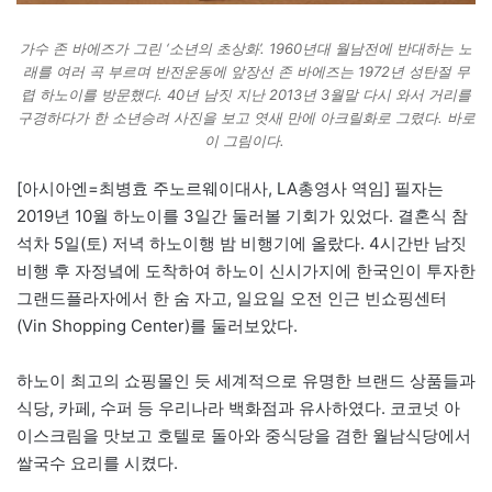
가수 존 바에즈가 그린 ‘소년의 초상화’. 1960년대 월남전에 반대하는 노
래를 여러 곡 부르며 반전운동에 앞장선 존 바에즈는 1972년 성탄절 무
렵 하노이를 방문했다. 40년 남짓 지난 2013년 3월말 다시 와서 거리를
구경하다가 한 소년승려 사진을 보고 엿새 만에 아크릴화로 그렸다. 바로
이 그림이다.
[아시아엔=최병효 주노르웨이대사, LA총영사 역임] 필자는
2019년 10월 하노이를 3일간 둘러볼 기회가 있었다. 결혼식 참
석차 5일(토) 저녁 하노이행 밤 비행기에 올랐다. 4시간반 남짓
비행 후 자정녘에 도착하여 하노이 신시가지에 한국인이 투자한
그랜드플라자에서 한 숨 자고, 일요일 오전 인근 빈쇼핑센터
(Vin Shopping Center)를 둘러보았다.
하노이 최고의 쇼핑몰인 듯 세계적으로 유명한 브랜드 상품들과
식당, 카페, 수퍼 등 우리나라 백화점과 유사하였다. 코코넛 아
이스크림을 맛보고 호텔로 돌아와 중식당을 겸한 월남식당에서
쌀국수 요리를 시켰다.