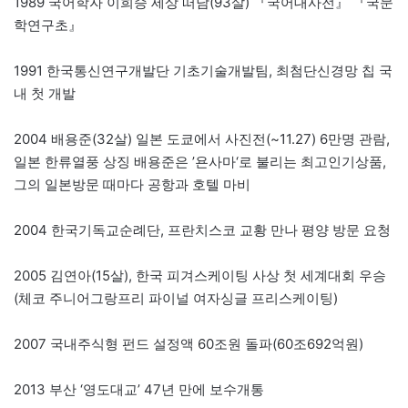
1989 국어학자 이희승 세상 떠남(93살) 『국어대사전』 『국문
학연구초』
1991 한국통신연구개발단 기초기술개발팀, 최첨단신경망 칩 국
내 첫 개발
2004 배용준(32살) 일본 도쿄에서 사진전(~11.27) 6만명 관람,
일본 한류열풍 상징 배용준은 ’욘사마‘로 불리는 최고인기상품,
그의 일본방문 때마다 공항과 호텔 마비
2004 한국기독교순례단, 프란치스코 교황 만나 평양 방문 요청
2005 김연아(15살), 한국 피겨스케이팅 사상 첫 세계대회 우승
(체코 주니어그랑프리 파이널 여자싱글 프리스케이팅)
2007 국내주식형 펀드 설정액 60조원 돌파(60조692억원)
2013 부산 ‘영도대교’ 47년 만에 보수개통