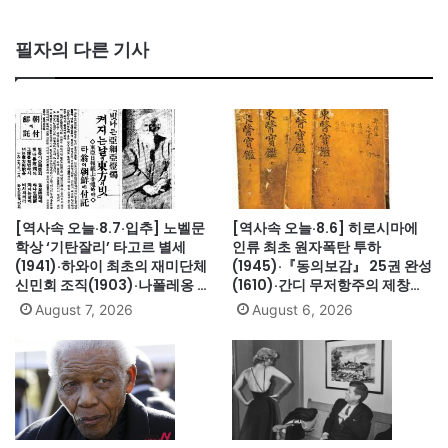
필자의 다른 기사
[역사속 오늘·8.7·입추] 노벨문
[역사속 오늘·8.6] 히로시마에
학상 ‘기탄잘리’ 타고르 별세
인류 최초 원자폭탄 투하
(1941)·하와이 최초의 재미단체
(1945)·『동의보감』 25권 완성
신민회 조직(1903)·나폴레옹 세
(1610)·간디 무저항주의 제창
인트헬레나섬 유배(1815)·英 해
(1931)·대전엑스포 개막(1993)·
August 7, 2026
August 6, 2026
군, 스페인 무적함대 격파
자메이카, 영국에서 독립(1962)
(1588)·美 화성탐사로봇 큐리오
시티 화성 착륙(2012)·日, 화이
트리스트에서 한국 제외(2019)