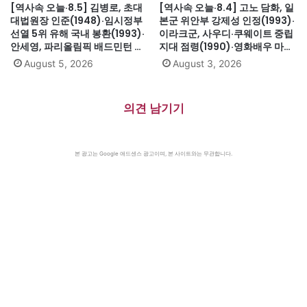
[역사속 오늘·8.5] 김병로, 초대
[역사속 오늘·8.4] 고노 담화, 일
대법원장 인준(1948)·임시정부
본군 위안부 강제성 인정(1993)·
선열 5위 유해 국내 봉환(1993)·
이라크군, 사우디·쿠웨이트 중립
안세영, 파리올림픽 배드민턴 여
지대 점령(1990)·영화배우 마릴
자단식 금메달(2024)·하시나 방
린 먼로 의문의 죽음(1962)
August 5, 2026
August 3, 2026
글라데시 총리 인도 망명
(2024)·미·영·소, 부분적 핵실험
금지조약 조인(1963)·넬슨 만델
의견 남기기
라 체포, 27년 옥고의 시작
(1962)
본 광고는 Google 애드센스 광고이며, 본 사이트와는 무관합니다.