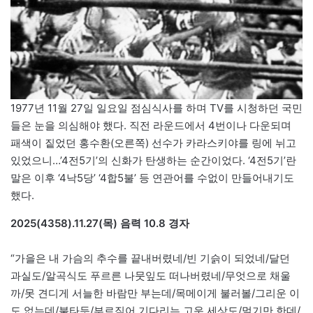
1977년 11월 27일 일요일 점심식사를 하며 TV를 시청하던 국민
들은 눈을 의심해야 했다. 직전 라운드에서 4번이나 다운되며
패색이 짙었던 홍수환(오른쪽) 선수가 카라스키야를 링에 뉘고
있었으니…’4전5기’의 신화가 탄생하는 순간이었다. ‘4전5기’란
말은 이후 ‘4낙5당’ ‘4합5불’ 등 연관어를 수없이 만들어내기도
했다.
2025(4358).11.27(목) 음력 10.8 경자
“가을은 내 가슴의 추수를 끝내버렸네/빈 기슭이 되었네/달던
과실도/알곡식도 푸르른 나뭇잎도 떠나버렸네/무엇으로 채울
까/못 견디게 서늘한 바람만 부는데/목메이게 불러볼/그리운 이
도 없는데/불타듯/부르짖어 기다리는 고운 세상도/멀기만 한데/