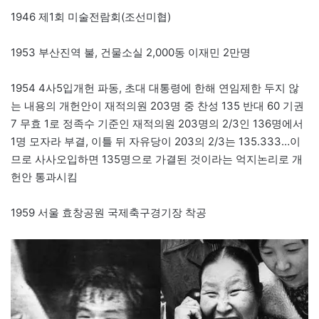
1946 제1회 미술전람회(조선미협)
1953 부산진역 불, 건물소실 2,000동 이재민 2만명
1954 4사5입개헌 파동, 초대 대통령에 한해 연임제한 두지 않
는 내용의 개헌안이 재적의원 203명 중 찬성 135 반대 60 기권
7 무효 1로 정족수 기준인 재적의원 203명의 2/3인 136명에서
1명 모자라 부결, 이틀 뒤 자유당이 203의 2/3는 135.333…이
므로 사사오입하면 135명으로 가결된 것이라는 억지논리로 개
헌안 통과시킴
1959 서울 효창공원 국제축구경기장 착공