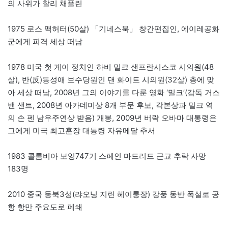
의 사위가 찰리 채플린
1975 로스 맥허터(50살) 「기네스북」 창간편집인, 에이레공화
군에게 피격 세상 떠남
1978 미국 첫 게이 정치인 하비 밀크 샌프란시스코 시의원(48
살), 반(反)동성애 보수당원인 댄 화이트 시의원(32살) 총에 맞
아 세상 떠남, 2008년 그의 이야기를 다룬 영화 ‘밀크’(감독 거스
밴 샌트, 2008년 아카데미상 8개 부문 후보, 각본상과 밀크 역
의 손 펜 남우주연상 받음) 개봉, 2009년 버락 오바마 대통령은
그에게 미국 최고훈장 대통령 자유메달 추서
1983 콜롬비아 보잉747기 스페인 마드리드 근교 추락 사망
183명
2010 중국 동북3성(랴오닝 지린 헤이룽장) 강풍 동반 폭설로 공
항 항만 주요도로 폐쇄