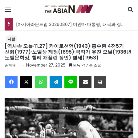
메뉴
검
[아시아라운드업 20260807] 미얀마 대통령, 태국과 정상회담…아세안 관계개선 모색
사람
[역사속 오늘·11.27] 카이로선언(1943)·홍수환 4전5기
신화(1977)·노벨상 제정(1895)·극작가 유진 오닐(1936년
노벨문학상, 찰리 채플린 장인) 별세(1953)
November 27, 2025
손혁재
완독 약 7 분 소요
Facebook
X
WhatsApp
Telegram
Line
이메일
인쇄