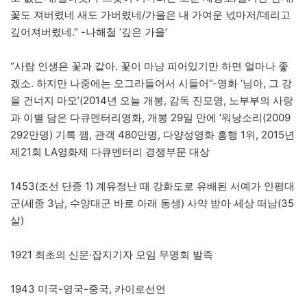
꽃도 져버렸네 새도 가버렸네/가을은 내 가여운 넋마저/데리고
깊어져버렸네.” -나해철 ‘깊은 가을’
“사람 인생은 꽃과 같아. 꽃이 마냥 피어있기만 하면 얼마나 좋
겠소. 하지만 나중에는 오그라들어서 시들어”-영화 ‘님아, 그 강
을 건너지 마오’(2014년 오늘 개봉, 감독 진모영, 노부부의 사랑
과 이별 담은 다큐멘터리영화, 개봉 29일 만에 ‘워낭소리(2009
292만명) 기록 깸, 관객 480만명, 다양성영화 흥행 1위, 2015년
제21회 LA영화제 다큐멘터리 경쟁부문 대상
1453(조선 단종 1) 계유정난 때 강화도로 유배된 서예가 안평대
군(세종 3남, 수양대군 바로 아래 동생) 사약 받아 세상 떠남(35
살)
1921 최초의 신문·잡지기자 모임 무명회 발족
1943 미국-영국-중국, 카이로선언