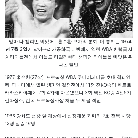
“엄마 나 챔피언 먹었어.” 홍수환 모자의 통화. 이 통화는
1974
년 7월 3일
에 남아프리카공화국 더반에서 열린 WBA 밴텀급 세
계타이틀전에서 아놀드 타일러한테 챔피언 타이틀을 빼앗은 뒤
나온 발언.
1977 홍수환(27살), 프로복싱 WBA 주니어페더급 초대 챔피언
됨, 파나마에서 열린 챔피언 결정전에서 11전 전KO승의 헥토르
카라스키야에게 2회 4차례 다운됐으나 3회 역전 KO승 4전5기
신화창조, 한국 프로복싱사상 처음 두 체급 석권
1986 강화도 선창 앞 해상에서 신정해운 카페리 2호 전복 사망
12명 실종 16명