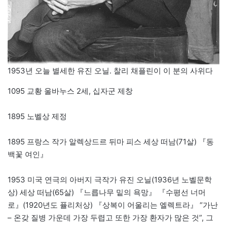
1953년 오늘 별세한 유진 오닐. 찰리 채플린이 이 분의 사위다
1095 교황 울바누스 2세, 십자군 제창
1895 노벨상 제정
1895 프랑스 작가 알렉상드르 뒤마 피스 세상 떠남(71살) 『동
백꽃 여인』
1953 미국 연극의 아버지 극작가 유진 오닐(1936년 노벨문학
상) 세상 떠남(65살) 『느릅나무 밑의 욕망』 『수평선 너머
로』(1920년도 퓰리처상) 『상복이 어울리는 엘렉트라』 “가난
– 온갖 질병 가운데 가장 두렵고 또한 가장 환자가 많은 것”, 그