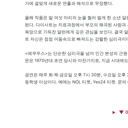
가에 걸맞게 새로운 연출과 해석으로 무장했다.
올해 작품은 말 여섯 마리의 눈을 찔러 멀게 한 소년
된다. 다이사트는 치료과정에서 부모의 왜곡된 사랑과
욕망으로 가득찬 알런에게 깊은 관심을 보인다. 결국 
트 자신은 점점 어둠속으로 빠져드는 강렬한 심리극이다
<에쿠우스>는 단순한 심리극을 넘어 인간 본성의 근원적
문은 1970년대 초연 당시와 마찬가지로, 지금 시대에
공연은 매주 화·목·금요일 오후 7시 30분, 수요일 오후 3
등학생 이상이다. 예매는 NOL 티켓, Yes24 티켓. 문의 0
▼ 