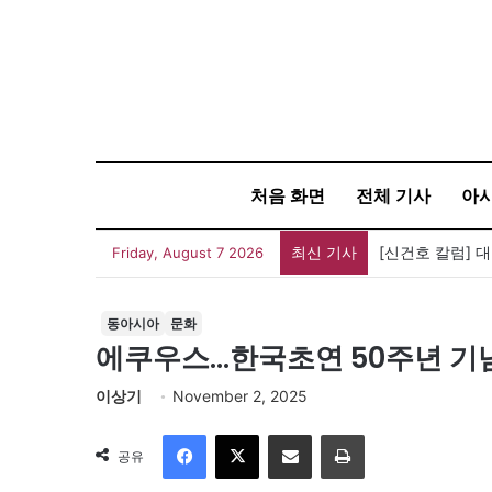
처음 화면
전체 기사
아
최신 기사
[신건호 칼럼] 
Friday, August 7 2026
동아시아
문화
에쿠우스…한국초연 50주년 기념
이상기
November 2, 2025
Facebook
X
이메일
인쇄
공유