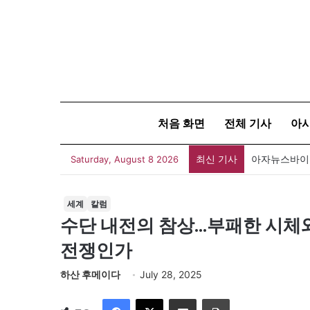
처음 화면
전체 기사
아
최신 기사
아자뉴스바이트
Saturday, August 8 2026
세계
칼럼
수단 내전의 참상…부패한 시체와
전쟁인가
하산 후메이다
July 28, 2025
Facebook
X
이메일
인쇄