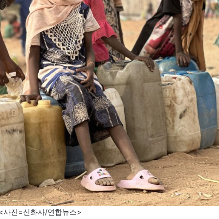
 <사진=신화사/연합뉴스>