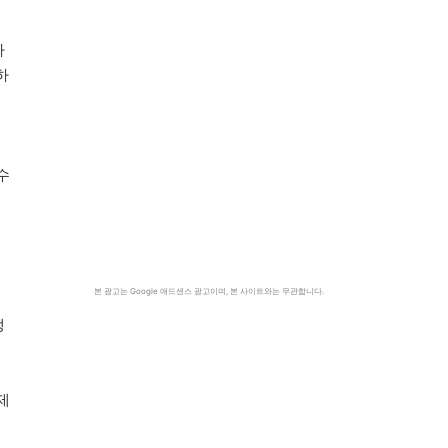
싸
하
수
본 광고는 Google 애드센스 광고이며, 본 사이트와는 무관합니다.
되
쟁
제