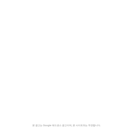
본 광고는 Google 애드센스 광고이며, 본 사이트와는 무관합니다.