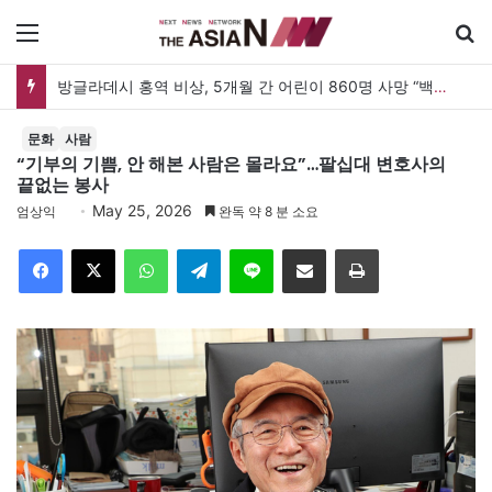
메뉴
검
방글라데시 홍역 비상, 5개월 간 어린이 860명 사망 “백신 조달 시스템 변경이 화근”
문화
사람
“기부의 기쁨, 안 해본 사람은 몰라요”…팔십대 변호사의
끝없는 봉사
May 25, 2026
엄상익
완독 약 8 분 소요
Facebook
X
WhatsApp
Telegram
Line
이메일
인쇄