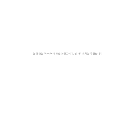
본 광고는 Google 애드센스 광고이며, 본 사이트와는 무관합니다.