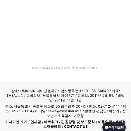
본 광고는 Google 애드센스 광고이며, 본 사이트와는 무관합니다.
상호: (주)아자미디어앤컬처 /
사업자등록번호: 101-86-64640
/ 제호:
THEAsiaN / 등록정보: 서울특별시 아01771 / 등록일: 2011년 9월 6일 / 발행
일: 2011년 11월 11일
주소: 서울특별시 종로구 혜화로 35 화수회관 207호 / 전화: 02-712-4111 /
팩
스: 02-718-1114
/ 이메일: news@theasian.asia / 발행인·편집인: 이상기 / 청
소년보호책임자: 이주형
아시아엔 소개
/
인사말
/
네트워크
/
편집강령 및 보도준칙
/
이용약관
/
개인정
보취급방침
/
CONTACT US
AI 에이전트