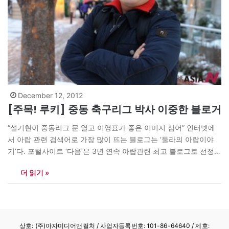
December 12, 2012
[주목! 루키] 중동 축구리그 박사 이중한 블로거
“설기현이 중동리그 문 열고 이영표가 좋은 이미지 심어” 인터넷에
서 아랍 관련 검색어로 가장 많이 뜨는 블로그는 ‘둘라의 아랍이야
기’다. 포털사이트 ‘다음’은 3년 연속 아랍관련 최고 블로그로 선정했
다. 특히 중동 축구리그 정보는 독보적이다. 얼마 전 누적 클릭수 70
더 읽기 »
만을 넘었다. 함박눈이 내리던 7일 서울 대학로에서 이 블로그를 운
영 중인 이중한(38) 씨를 만났다. 이…
상호: (주)아자미디어앤컬처 /
사업자등록번호: 101-86-64640
/ 제호: