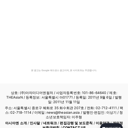
본 광고는 Google 애드센스 광고이며, 본 사이트와는 무관합니다.
상호: (주)아자미디어앤컬처 /
사업자등록번호: 101-86-64640
/ 제호:
THEAsiaN / 등록정보: 서울특별시 아01771 / 등록일: 2011년 9월 6일 / 발행
일: 2011년 11월 11일
주소: 서울특별시 종로구 혜화로 35 화수회관 207호 / 전화: 02-712-4111 /
팩
스: 02-718-1114
/ 이메일: news@theasian.asia / 발행인·편집인: 이상기 / 청
소년보호책임자: 이주형
아시아엔 소개
/
인사말
/
네트워크
/
편집강령 및 보도준칙
/
이용약관
/
개인정
보취급방침
/
CONTACT US