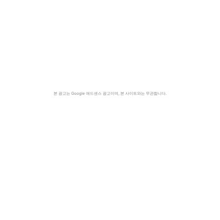
본 광고는 Google 애드센스 광고이며, 본 사이트와는 무관합니다.