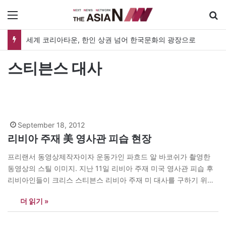
메뉴
세계 코리아타운, 한인 상권 넘어 한국문화의 광장으로
스티븐스 대사
September 18, 2012
리비아 주재 美 영사관 피습 현장
프리랜서 동영상제작자이자 운동가인 파흐드 알 바코쉬가 촬영한
동영상의 스틸 이미지. 지난 11일 리비아 주재 미국 영사관 피습 후
리비아인들이 크리스 스티븐스 리비아 주재 미 대사를 구하기 위해
그를 옮기고 있다. 리비아인들은 어두운 실내에서 죽은 듯 보이는 스
더 읽기 »
티븐스 대사를 우연히 발견했으며 그가 누군지 모르고 외국인인 줄
로만 알았다고 알 바코쉬와 다른 목격자…