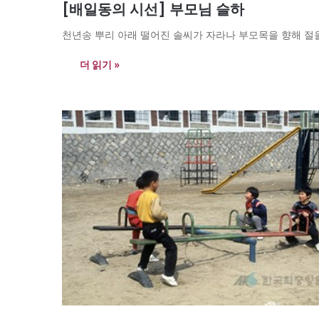
[배일동의 시선] 부모님 슬하
천년송 뿌리 아래 떨어진 솔씨가 자라나 부모목을 향해 절
더 읽기 »