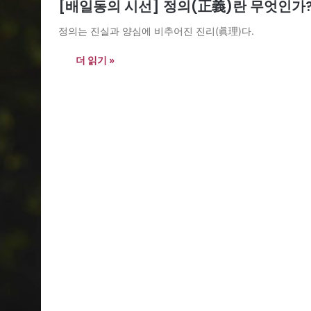
[배일동의 시선] 정의(正義)란 무엇인가
정의는 진실과 양심에 비추어진 진리(眞理)다.
더 읽기 »