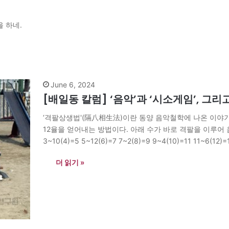
을 하네.
June 6, 2024
[배일동 칼럼] ‘음악’과 ‘시소게임’, 그리
‘격팔상생법'(隔八相生法)이란 동양 음악철학에 나온 이야
12율을 얻어내는 방법이다. 아래 수가 바로 격팔을 이루어 음
3~10(4)=5 5~12(6)=7 7~2(8)=9 9~4(10)=11 1
생성해 나가냐는데 있다. 그것은 격팔(隔八)을 해야 지구의
더 읽기 »