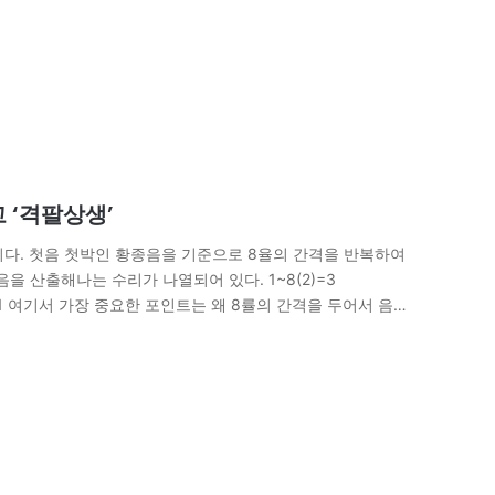
고 ‘격팔상생’
기다. 첫음 첫박인 황종음을 기준으로 8율의 간격을 반복하여
을 산출해나는 수리가 나열되어 있다. 1~8(2)=3
1~6(12)=1 여기서 가장 중요한 포인트는 왜 8률의 간격을 두어서 음을
 생명운동이 상생(相生)의 길로…