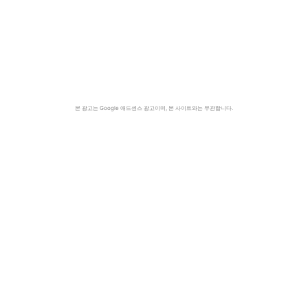
본 광고는 Google 애드센스 광고이며, 본 사이트와는 무관합니다.