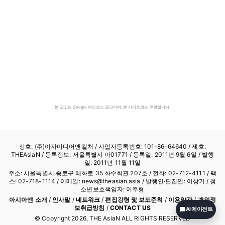
본 광고는 Google 애드센스 광고이며, 본 사이트와는 무관합니다.
상호: (주)아자미디어앤컬처 /
사업자등록번호: 101-86-64640
/ 제호:
THEAsiaN / 등록정보: 서울특별시 아01771 / 등록일: 2011년 9월 6일 / 발행
일: 2011년 11월 11일
주소: 서울특별시 종로구 혜화로 35 화수회관 207호 / 전화: 02-712-4111 /
팩
스: 02-718-1114
/ 이메일: news@theasian.asia / 발행인·편집인: 이상기 / 청
소년보호책임자: 이주형
아시아엔 소개
/
인사말
/
네트워크
/
편집강령 및 보도준칙
/
이용약관
/
개인정
보취급방침
/
CONTACT US
AI 에이전트
© Copyright
2026
, THE AsiaN ALL RIGHTS RESERVED