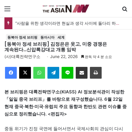
메뉴
검
“사람을 위한 생각이라면 현실과 생각 사이에 돌다리 하나는 놓아야 하지 않을까”
동북아 정세 브리핑
동아시아
세계
[동북아 정세 브리핑] 김정은은 웃고, 미중 경쟁은
계속된다…신압록강대교 개통 임박
(사)대륙전략연구소
June 22, 2026
완독 약 4 분 소요
Facebook
X
WhatsApp
Telegram
Line
이메일
인쇄
본 브리핑은 대륙전략연구소(KIASS) AI 정보분석관이 작성한
「일일 중국 브리프」를 바탕으로 재구성했습니다. 6월 22일
현재 중국·북한·미국·유럽의 주요 동향과 한반도 관련 이슈를 중
심으로 정리했습니다. <편집자>
중동 위기가 진정 국면에 들어서면서 국제사회의 관심이 다시