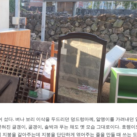
 섰다. 벼나 보리 이삭을 두드리던 덩드렁마께, 알맹이를 가려내던 
묻혀진 글겡이, 골갱이, 솔박과 푸는 채도 옛 모습 그대로이다. 호렝이
번씩 지붕을 갈아주는데 지붕을 단단하게 엮어주는 줄을 만들 때 쓰는 