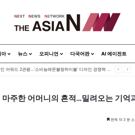
시아
뉴스
오피니언
다국어판
AI 에이전트
GS25, 세계 디자인 어워드 2관왕…‘소비뇽레몬블랑하이볼’ 디자인 경쟁력 인정
서 마주한 어머니의 흔적…밀려오는 기억
완독 약 3 분 