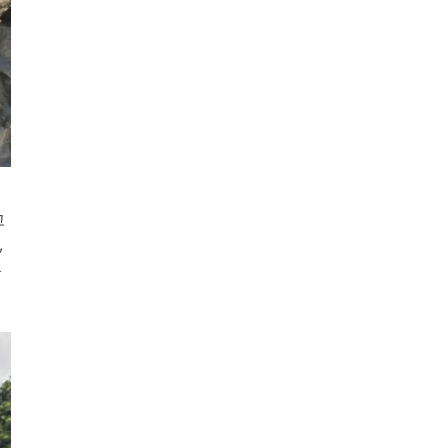
고
,
는