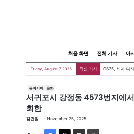
처음 화면
전체 기사
아
최신 기사
Friday, August 7 2026
동아시아
문화
서귀포시 강정동 4573번지에
회한
김건일
November 25, 2025
Facebook
X
이메일
인쇄