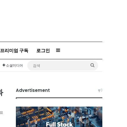
Sidebar
프리미엄 구독
로그인
검
소셜미디어
색
과
Advertisement
소요