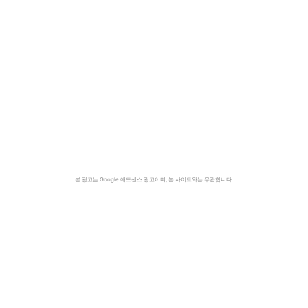
본 광고는 Google 애드센스 광고이며, 본 사이트와는 무관합니다.