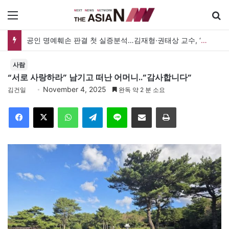
메뉴
검
공인 명예훼손 판결 첫 실증분석…김재형·권태상 교수, ‘공인 보도준칙’ 제안도
사람
“서로 사랑하라” 남기고 떠난 어머니..”감사합니다”
November 4, 2025
김건일
완독 약 2 분 소요
Facebook
X
WhatsApp
Telegram
Line
이메일
인쇄