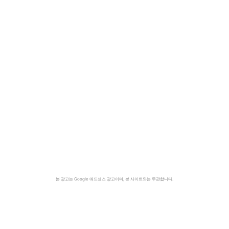
본 광고는 Google 애드센스 광고이며, 본 사이트와는 무관합니다.