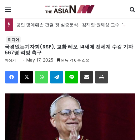
메뉴
검
공인 명예훼손 판결 첫 실증분석…김재형·권태상 교수, ‘공인 보도준칙’ 제안도
미디어
국경없는기자회(RSF), 교황 레오 14세에 전세계 수감 기자
567명 석방 촉구
May 17, 2025
이상기
완독 약 6 분 소요
Facebook
X
WhatsApp
Telegram
Line
이메일
인쇄