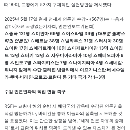
때”라며, 교황에게 5가지 구체적인 실천방안을 제시했다.
2025년 5월 17일 현재 전세계 언론인 수감자(567명)는 다음과
같다.(자료 국경없는기자회, 언론인보호위원회)
△중국 121명 △미얀마 69명 △이스라엘 39명
(대부분 팔레스
타인 언론인)
△베트남 38명 △벨라루스 31명 △러시아 30명
△이란 17명 △에리트레아 16명 △아제르바이잔 13명 △이집
트 13명 △터키 13명
△
사우디아라비아 10명 △에티오피아 8
명 △인도 7명 △타지키스탄 7명 △나이지리아 4명 △세네갈·
튀니지·알제리·수단·필리핀·방글라데시·아프가니스탄·베네수엘
라·쿠바·바레인·모로코·르완다 등 기타 국가 각 1~3명
수감 언론인과의 직접 면담 촉구
RSF는 교황이 해외 순방 시 해당국의 감옥에 수감된 언론인을
직접 방문하거나, 바티칸을 통해 이들과의 접촉을 시도해줄 것
을 요청했다. 이는 단순한 상징을 넘어, “세계 언론 자유의 중재
자”로서 교황의 위치를 명확히 드러낼 수 있는 제스처가 될 것이