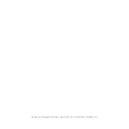
본 광고는 Google 애드센스 광고이며, 본 사이트와는 무관합니다.