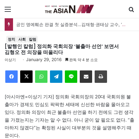
메뉴
공인 명예훼손 판결 첫 실증분석…김재형·권태상 교수, ‘공인 보도준칙’ 제안도
정치
사회
칼럼
[발행인 칼럼] 정의화 국회의장 ‘불출마 선언’ 보면서
김형오 전 의장을 떠올리다
January 29, 2016
이상기
완독 약 4 분 소요
Facebook
X
WhatsApp
Telegram
Line
이메일
인쇄
[아시아엔=이상기 기자] 정의화 국회의장의 20대 국회의원 불
출마가 경제도 민심도 팍팍한 세태에 신선한 바람을 몰아오고
있다. 정의화 의장이 최근 불출마 선언을 하기 전에도 그런 생각
을 가졌는지는 기자는 알 수 없다. 아니 굳이 알 필요도 없다. “출
마하지 않겠다”는 확정된 사실이 대부분의 것을 설명해주기 때
문이다.