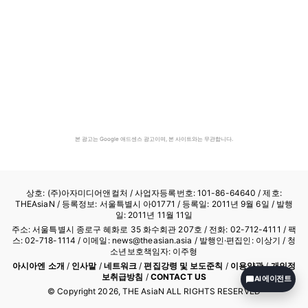
본 광고는 Google 애드센스 광고이며, 본 사이트와는 무관합니다.
상호: (주)아자미디어앤컬처 /
사업자등록번호: 101-86-64640
/ 제호:
THEAsiaN / 등록정보: 서울특별시 아01771 / 등록일: 2011년 9월 6일 / 발행
일: 2011년 11월 11일
주소: 서울특별시 종로구 혜화로 35 화수회관 207호 / 전화: 02-712-4111 /
팩
스: 02-718-1114
/ 이메일: news@theasian.asia / 발행인·편집인: 이상기 / 청
소년보호책임자: 이주형
아시아엔 소개
/
인사말
/
네트워크
/
편집강령 및 보도준칙
/
이용약관
/
개인정
보취급방침
/
CONTACT US
AI 에이전트
© Copyright
2026
, THE AsiaN ALL RIGHTS RESERVED