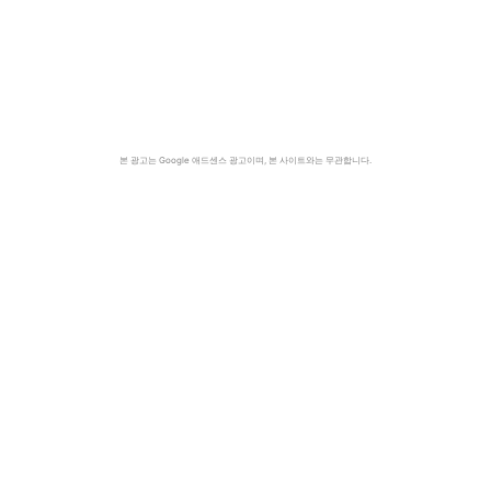
본 광고는 Google 애드센스 광고이며, 본 사이트와는 무관합니다.